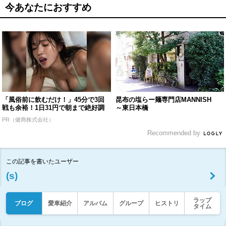
今あなたにおすすめ
「風俗前に飲むだけ！」45分で3回
昆布の塩らー麺専門店MANNISH
戦も余裕！1日31円で朝まで絶好調
～東日本橋
PR（健商株式会社）
Recommended by
この記事を書いたユーザー
(s)
ラップ
ブログ
愛車紹介
アルバム
グループ
ヒストリ
タイム