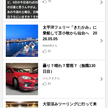
76
太平洋フェリー「きたかみ」に
乗船して苫小牧から仙台へ 20
26.05.05
kitamitiさん
92
曇り？晴れ？雷雨？（無職130
日目）
らんさまさん
81
大笹涼みツーリングに行って来