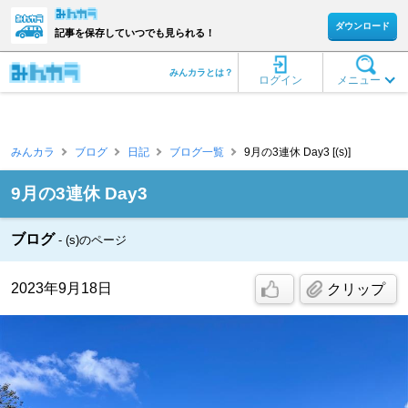
ダウンロード
記事を保存していつでも見られる！
みんカラとは？
ログイン
メニュー
みんカラ
ブログ
日記
ブログ一覧
9月の3連休 Day3 [(s)]
9月の3連休 Day3
ブログ
(s)のページ
2023年9月18日
クリップ