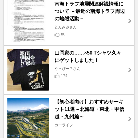
南海トラフ地震関連解説情報に
ついて －最近の南海トラフ周辺
の地殻活動－
どんみみさん
80
山岡家の……×50 Tシャツ久々
にゲットしました！
やっぴー７さん
174
【初心者向け】おすすめサーキ
ット11選～北海道・東北・甲信
越・九州編～
カーライフ