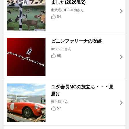
ました(2026/8/2)
出武理(DEBURI)さん
54
ピニンファリーナの呪縛
avot-kunさん
68
ユダ会長MGの旅立ち・・・見
届け
彼ら快さん
57