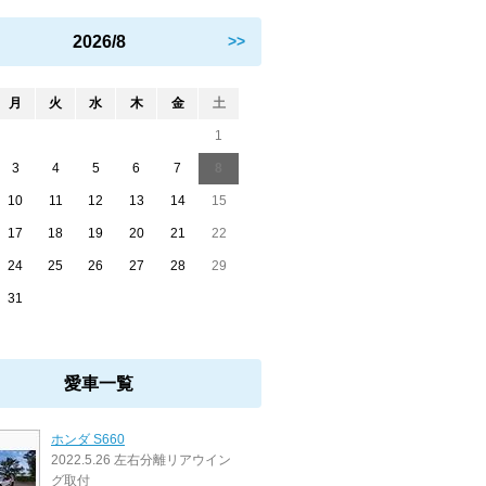
2026/8
>>
月
火
水
木
金
土
1
3
4
5
6
7
8
10
11
12
13
14
15
17
18
19
20
21
22
24
25
26
27
28
29
31
愛車一覧
ホンダ S660
2022.5.26 左右分離リアウイン
グ取付