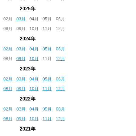
2025年
02月
03月
04月
05月
06月
08月
09月
10月
11月
12月
2024年
02月
03月
04月
05月
06月
08月
09月
10月
11月
12月
2023年
02月
03月
04月
05月
06月
08月
09月
10月
11月
12月
2022年
02月
03月
04月
05月
06月
08月
09月
10月
11月
12月
2021年