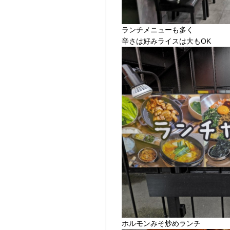
ランチメニューも多く
辛さは好みライスは大もOK
ホルモンみそ炒めランチ