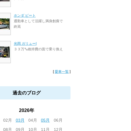
ホンダ ビート
通勤車として活躍し満身創痍で
終焉
光岡 ガリューI
３３万㌔維持費の面で乗り換え
[
愛車一覧
]
過去のブログ
2026年
02月
03月
04月
05月
06月
08月
09月
10月
11月
12月