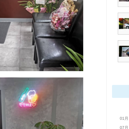
01月
07月