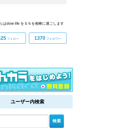
はslow life をＳ６を相棒に過ごします
425
1370
フォロー
フォロワー
ユーザー内検索