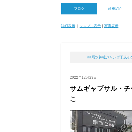
ブログ
愛車紹介
詳細表示
｜
シンプル表示
｜
写真表示
<< 辰水神社ジャンボ干支その後
2022年12月23日
サムギャブサル・チ
こ