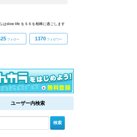
はslow life をＳ６を相棒に過ごします
425
1370
フォロー
フォロワー
ユーザー内検索