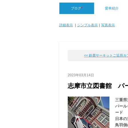
ブログ
*
愛車紹介
詳細表示
｜
シンプル表示
｜
写真表示
<< 鈴鹿サーキットご近所カフェ
2023年03月14日
志摩市立図書館 パ
三重県
パール
ード
日本の
鳥羽側