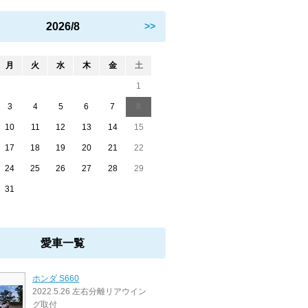
2026/8
>>
月
火
水
木
金
土
1
3
4
5
6
7
8
10
11
12
13
14
15
17
18
19
20
21
22
24
25
26
27
28
29
31
愛車一覧
ホンダ S660
2022.5.26 左右分離リアウイン
グ取付