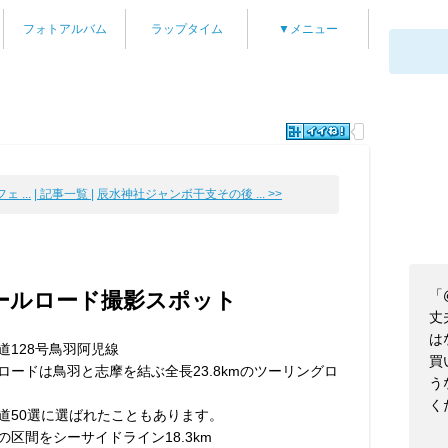
フォトアルバム
ラップタイム
▼メニュー
 ...
| 記事一覧 |
辰水神社ジャンボ干支その後 ... >>
「
ールロード撮影スポット
丈
は
道128号鳥羽阿児線
買
ロードは鳥羽と志摩を結ぶ全長23.8kmのツーリングロ
う
く
道50選に選ばれたこともあります。
の区間をシーサイドライン18.3km