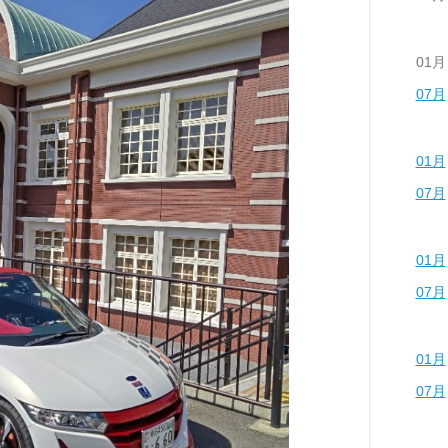
01月
07月
01月
07月
01月
07月
01月
07月