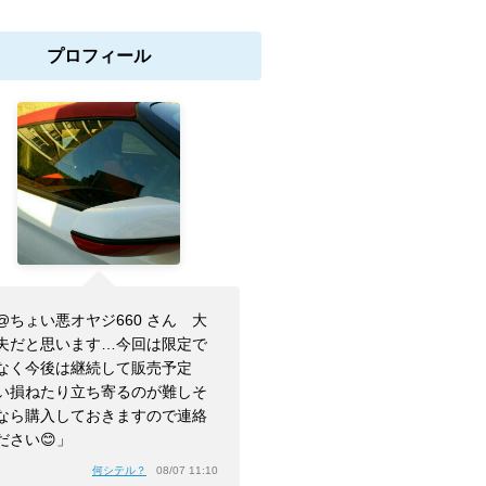
プロフィール
@ちょい悪オヤジ660 さん 大
夫だと思います…今回は限定で
なく今後は継続して販売予定
い損ねたり立ち寄るのが難しそ
なら購入しておきますので連絡
ださい😊」
何シテル？
08/07 11:10