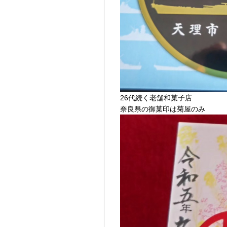
26代続く老舗和菓子店
奈良県の御菓印は菊屋のみ