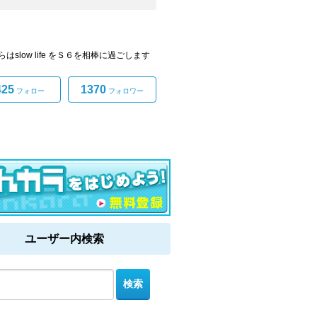
はslow life をＳ６を相棒に過ごします
425
1370
フォロー
フォロワー
ユーザー内検索