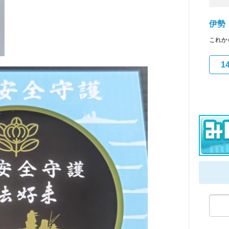
伊勢
これから
1