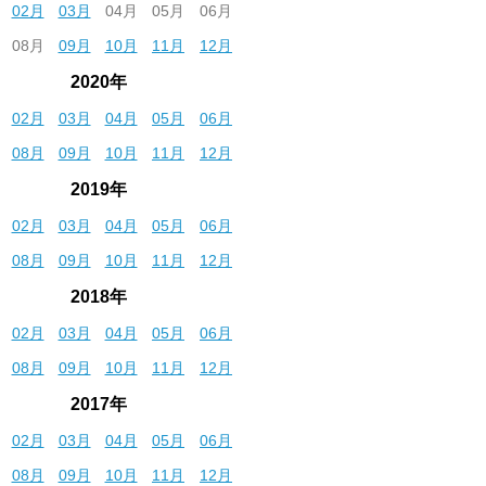
02月
03月
04月
05月
06月
08月
09月
10月
11月
12月
2020年
02月
03月
04月
05月
06月
08月
09月
10月
11月
12月
2019年
02月
03月
04月
05月
06月
08月
09月
10月
11月
12月
2018年
02月
03月
04月
05月
06月
08月
09月
10月
11月
12月
2017年
02月
03月
04月
05月
06月
08月
09月
10月
11月
12月