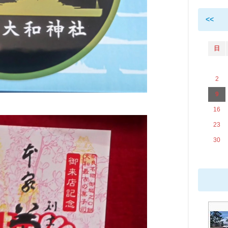
<<
日
2
9
16
23
30