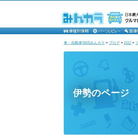
車・自動車SNSみんカラ
>
ブログ
>
日記
>
伊勢のページ