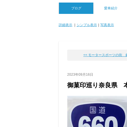
ブログ
愛車紹介
詳細表示
｜
シンプル表示
｜
写真表示
<< モータースポーツの街 
2023年09月16日
御菓印巡り奈良県 