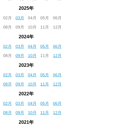
2025年
02月
03月
04月
05月
06月
08月
09月
10月
11月
12月
2024年
02月
03月
04月
05月
06月
08月
09月
10月
11月
12月
2023年
02月
03月
04月
05月
06月
08月
09月
10月
11月
12月
2022年
02月
03月
04月
05月
06月
08月
09月
10月
11月
12月
2021年