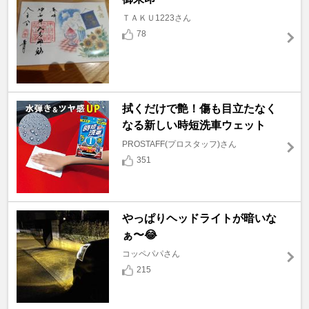
ＴＡＫＵ1223さん
78
拭くだけで艶！傷も目立たなく
なる新しい時短洗車ウェット
PROSTAFF(プロスタッフ)さん
351
やっぱりヘッドライトが暗いな
ぁ〜😂
コッペパパさん
215