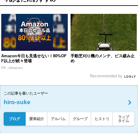
Amazon今日も見逃せない！80%OF
手動芝刈り機のメンテ、ビス緩み止
F以上が続々登場
め
PR（Amazon）
Recommended by
この記事を書いたユーザー
hiro-suke
ラップ
ブログ
愛車紹介
アルバム
グループ
ヒストリ
タイム