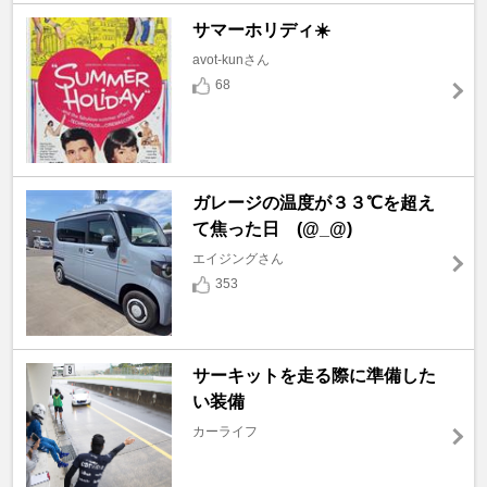
サマーホリディ☀️
avot-kunさん
68
ガレージの温度が３３℃を超え
て焦った日 (@_@)
エイジングさん
353
サーキットを走る際に準備した
い装備
カーライフ