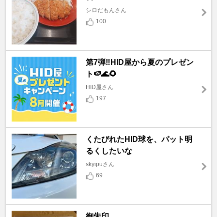
シロだもんさん
100
第7弾‼️HID屋から夏のプレゼン
ト🍉🌊🌻
HID屋さん
197
くたびれたHID球を、パット明
るくしたいな
skyipuさん
69
御朱印