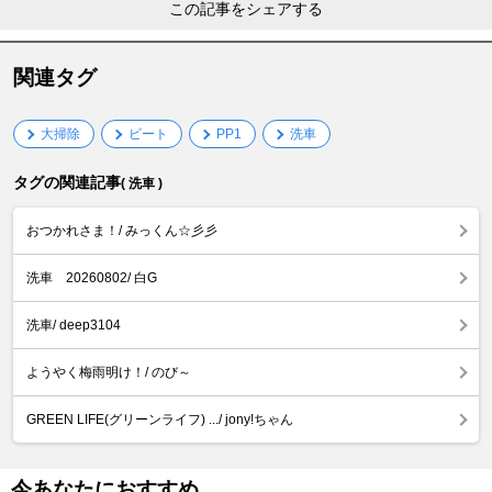
この記事をシェアする
関連タグ
大掃除
ビート
PP1
洗車
タグの関連記事
( 洗車 )
おつかれさま！/ みっくん☆彡彡
洗車 20260802/ 白G
洗車/ deep3104
ようやく梅雨明け！/ のび～
GREEN LIFE(グリーンライフ) .../ jony!ちゃん
今あなたにおすすめ