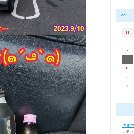
<<
日
2
9
16
23
30
欠損
カテゴ