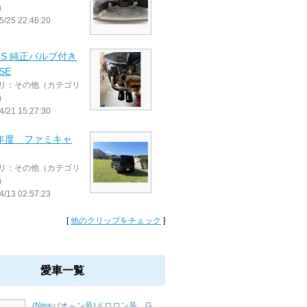
）
5/25 22:46:20
.1 S 純正バルブ付き
PSE
リ：その他（カテゴリ
）
4/21 15:27:30
6年度 ファミキャ
リ：その他（カテゴリ
）
4/13 02:57:23
[
他のクリップをチェック
]
愛車一覧
(Newバオ～ン号)ドロロン号 G