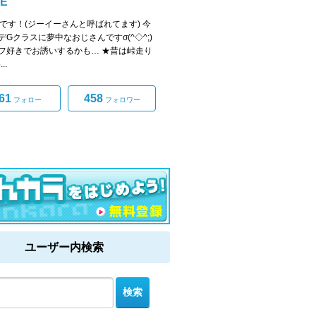
GE
GEです！(ジーイーさんと呼ばれてます) 今
デGクラスに夢中なおじさんですσ(^◇^;)
フ好きでお誘いするかも… ★昔は峠走り
..
61
458
フォロー
フォロワー
ユーザー内検索