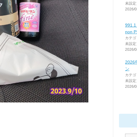
未設定
2026/0
991
non 
カテゴ
未設定
2026/0
202
ン
カテゴ
未設定
2026/0