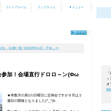
フォトアルバム
ラップタイム
▼メニュー
旬 ...
| 記事一覧 |
2023(R5)８月〈下旬 ... >>
「
定例会参加！会場直行ドロロ～ン(Φω
～
オ
86
★奇数月の第1の日曜日に定例会ですが９月は２
週目の開催となりました(^_^)b