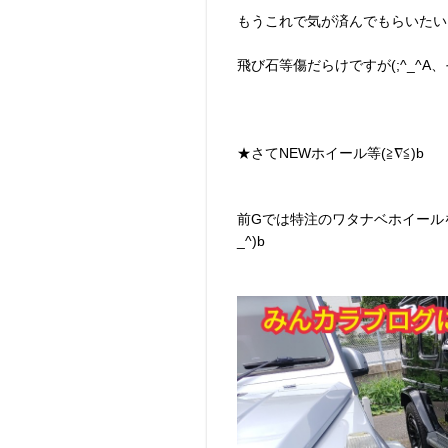
もうこれで気が済んでもらいたい
飛び石等傷だらけですが(;^_^A、
★さてNEWホイール等(≧∇≦)b
前Gでは特注のワタナベホイールを入
_^)b