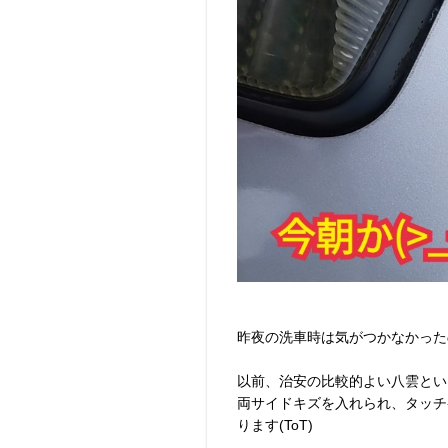
昨夜の洗車時は気がつかなかったの
以前、治安の比較的よい八雲とい
両サイドキズを入れられ、タッチペ
ります(ToT)