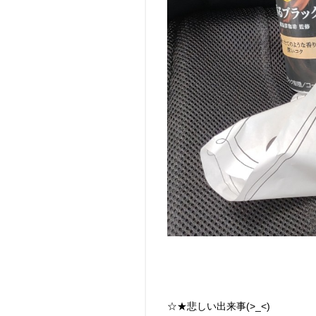
☆★悲しい出来事(>_<)