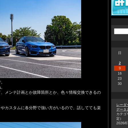
日
2
9
16
23
で。
30
ね。
て、メンテ計画とか故障箇所とか、色々情報交換できるの
レーダ
テやカスタムに各分野で強い方がいるので、話してても楽
データ
カテゴ
定）
2026/0