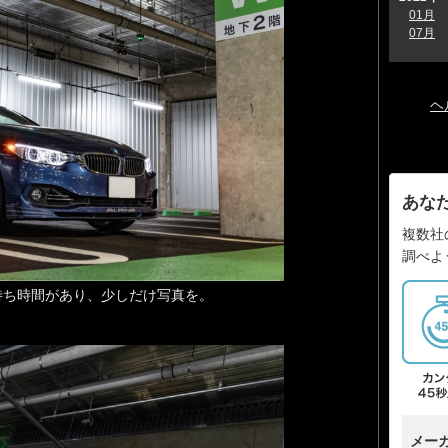
01月
07月
ヘ
あな
複数社
調べよ
待ち時間があり、少しだけ写真を。
メー