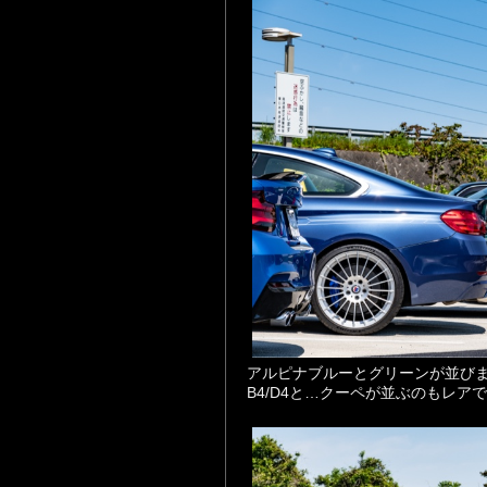
アルピナブルーとグリーンが並び
B4/D4と…クーペが並ぶのもレア