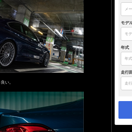
モデ
年式
走行
コ良い。