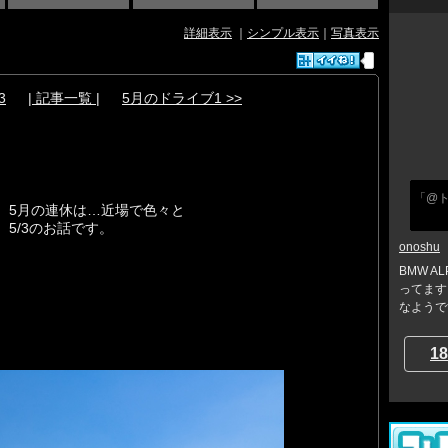
詳細表示
｜
シンプル表示
｜
写真表示
3
| 記事一覧 |
5月のドライブ1 >>
「@
5月の連休は…近場で色々と
5/3のお話です。
onoshu
BMW AL
ってます
なようです。
18