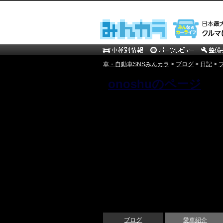
車・自動車SNSみんカラ
>
ブログ
>
日記
>
onoshuのページ
ブログ
愛車紹介