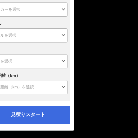
ル
距離（km）
見積りスタート