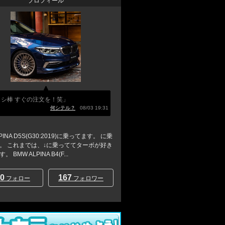
プロフィール
トシ棒 すぐの注文を！笑」
何シテル？
08/03 19:31
PINA D5S(G30:2019)に乗ってます。 に乗
。 これまでは、↓に乗っててターボが好き
 BMW ALPINA B4(F...
0
167
フォロー
フォロワー