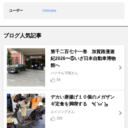
ユーザー
Uminaka
ブログ人気記事
第千二百七十一巻 加賀路漫遊
紀2026〜⑤いざ日本自動車博物
館へ
バツマル下関さん
54
デカい唐揚げ１０個のメガザン
ギ定食を満喫する ٩( 'ω' )و
エイジングさん
320