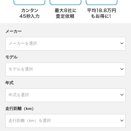
メーカー
モデル
年式
走行距離（km）