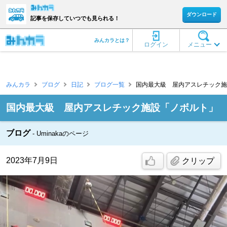
ダウンロード
記事を保存していつでも見られる！
みんカラとは？
ログイン
メニュー
みんカラ
ブログ
日記
ブログ一覧
国内最大級 屋内アスレチック施設「
国内最大級 屋内アスレチック施設「ノボルト」
ブログ
Uminakaのページ
2023年7月9日
クリップ