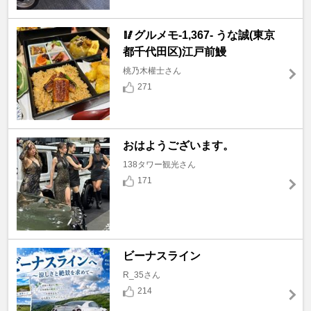
🥢グルメモ-1,367- うな誠(東京
都千代田区)江戸前鰻
桃乃木權士さん
271
おはようございます。
138タワー観光さん
171
ビーナスライン
R_35さん
214