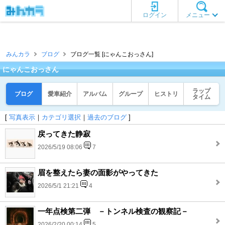
ログイン
メニュー
みんカラ
ブログ
ブログ一覧 [にゃんこおっさん]
にゃんこおっさん
ラップ
ブログ
愛車紹介
アルバム
グループ
ヒストリ
タイム
[
写真表示
｜
カテゴリ選択
｜
過去のブログ
]
戻ってきた静寂
2026/5/19 08:06
7
眉を整えたら妻の面影がやってきた
2026/5/1 21:21
4
一年点検第二弾 －トンネル検査の観察記－
2026/2/20 00:14
5