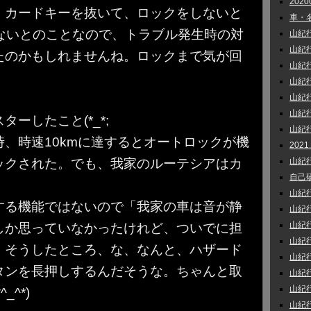
202
、カードキーを抜いて、ロックをしないと
車・名
らないとのことなので、トラブル発生時の対
山紀行 
山紀行 
たのかもしれませんね。ロックまで気が回
山紀行_
山紀行 
山紀行
山紀行
ーしたこと(*_*;
山紀行 
、時速10kmに達するとオートロックが機
202
山紀行 
ックされた。でも、我家のルーテシアはカ
自己研鑽
山紀行
する機能ではないので「我家の車は音が静
山紀行
山紀行 
しか思っていなかったけれど、ついでに担
山紀行 
。そうしたところ、な、なんと、ハザード
山紀行
タンを長押しするんだそうな。ちゃんと取
山紀行
山紀行 
^*)
山紀行 