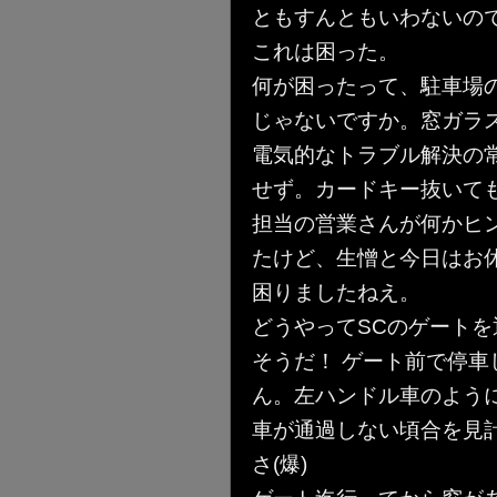
ともすんともいわないの
これは困った。
何が困ったって、駐車場
じゃないですか。窓ガラ
電気的なトラブル解決の常
せず。カードキー抜いて
担当の営業さんが何かヒ
たけど、生憎と今日はお
困りましたねえ。
どうやってSCのゲート
そうだ！ ゲート前で停
ん。左ハンドル車のよう
車が通過しない頃合を見
さ(爆)