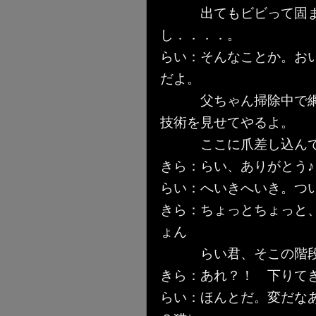
出てもビビって固まっ
し．．．．。
らい：そんなことか。お
だよ。
父ちゃん掃除中で網戸
技術を見せてやるよ。
ここに爪差し込んで横
きら：らい、ありがとう
らい：へいきへいき。つ
きら：ちょっとちょっと
ょん
らい君、そこの階段で
きら：あれ？！ 下りて
らい：ほんとだ。変だな