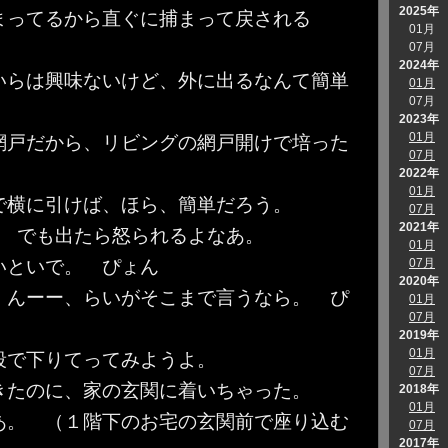
2025年
てるから直ぐに捕まって戻される
01月
07月
2024年
いらは興味ないけど、外に出るなんて簡単
01月
07月
2023年
01月
だから、リビングの網戸開けで培った
07月
2022年
01月
に引けば、ほら、簡単だろう。
07月
2021年
♪ でも出たら怒られるよなあ。
01月
いといで。 ぴょん
07月
2020年
、んーー、らいがそこまで言うなら。 ぴ
01月
07月
2019年
01月
下りてってみようよ。
07月
きたのに、家の玄関に着いちゃった。
2018年
01月
あ。 （１階下のお宅の玄関前で座り込む
07月
2017年