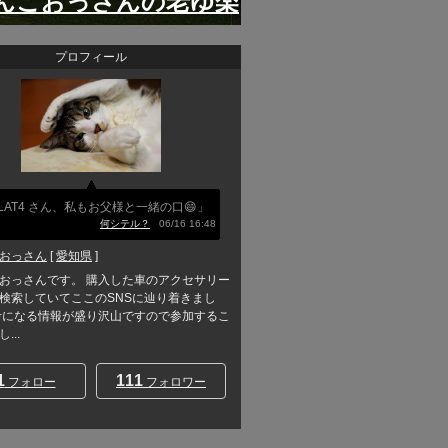
んこおっさんの老ゆ楽
プロフィール
LAT4 さん、私もお父様と一緒の口😄」
何シテル？
06/16 16:48
おっさん
[
愛知県
]
おっさんです。 購入した車のアクセサリー
検索していてここのSNSに辿り着きまし
考になる情報が盛り沢山ですので参加するこ
...
1
111
フォロー
フォロワー