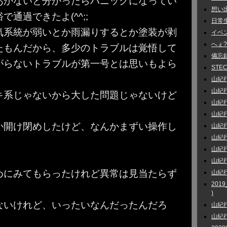
あかないと分かったらパニックになってい
想い出話
通過できたよ(^^;;
日常生活
気系統が弱いとか雨漏りするとか塗装が剥
イベント
へぇ?
たもんだから、多少のトラブルは覚悟して
備忘録 
がらないトラブルが第一号とは思いもよら
STEC
山紀行 
山紀行 
キ系じゃないから大した問題じゃないけど
山紀行
山紀行
か開け閉めしたけど、なんかまずい操作し
山紀行
山紀行
山紀行 
山紀行
めにみてもらったけれど異常は見当たらず
山紀行
201
)
ないけれど、いったいなんだったんだろ
山紀行
山紀行 