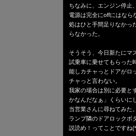
ちなみに、エンジン停止
電源は完全にoffにはな
処はひと手間足りなかっ
らなかった。
そうそう、今日新たにマスタ
試乗車に乗せてもらった時
能しカチャっとドアがロ
チャっと言わない。
我家の場合は別に必要と
かなんだなぁ」くらいに
当営業さんに尋ねてみた
ランプ隣のドアロックボ
説読め！ってことですね(*^_