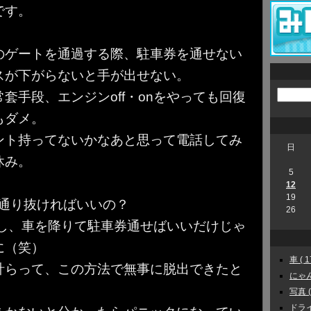
です。
のゲートを通過する際、駐車券を通せない
スが下がらないと手が出せない。
套手段、エンジンoff・onをやっても回復
もダメ。
ント持ってないかなあと思って電話してみ
日
休み。
5
12
19
を通り抜ければいいの？
26
車し、車を降りて駐車券通せばいいだけじゃ
に（笑）
車 ( 1
計らって、この方法で無事に脱出できたと
にゃんこ
写真 ( 
ドライ