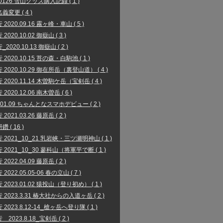
00126 雪山グッズ購入記録 ( 1 )
義変更 ( 4 )
2020.09.16 霧ヶ峰・車山 ( 5 )
2020.10.02 御嶽山 ( 3 )
2020.10.13 御嶽山 ( 2 )
2020.10.15 苔の森・白駒池 ( 1 )
 2020.10.29 御在所岳（裏登山道） ( 4 )
 2020.11.14 木曽駒ケ岳（宝剣岳 ( 4 )
2020.12.06 南木曽岳 ( 6 )
1.01.09 ちゃんとなスマホデビュー ( 2 )
2021.03.26 藤原岳 ( 2 )
 ( 16 )
 2021_10_21 乳岩峡・三ツ瀬明神山 ( 1 )
 2021_10_30 蓼科山（将軍平で断 ( 1 )
2022.04.09 藤原岳 ( 2 )
2022.05.05-06 春の立山 ( 7 )
 2023.01.02 猿投山（登り初め） ( 1 )
 2023.3.31 椿大社からの入道ヶ岳 ( 2 )
2023.8.12-14_槍ヶ岳へ登り隊 ( 1 )
2023.8.18_宝剣岳 ( 2 )