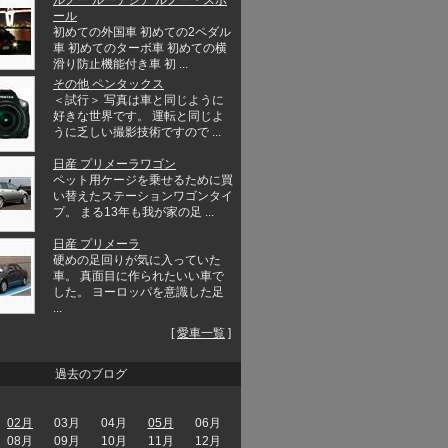
ール
初めての外国車 初めての2ペダル
車 初めてのターボ車 初めての横
滑り防止機能付き車 初 ...
その他 ペンタックス
＜試行＞ 写真は車と同じように
好きな世界です。 運転と同じよ
うに乏しい撮影技術ですので ...
日産 プリメーラワゴン
ペット用ケージを乗せるために買
い替えたステーションワゴンタイ
プ。 まる13年も我が家の足 ...
日産 プリメーラ
硬めの足回りが気に入っていた
車。 真面目に作られたいい車で
した。 ヨーロッパを意識した足
...
[
愛車一覧
]
過去のブログ
02月
03月
04月
05月
06月
08月
09月
10月
11月
12月