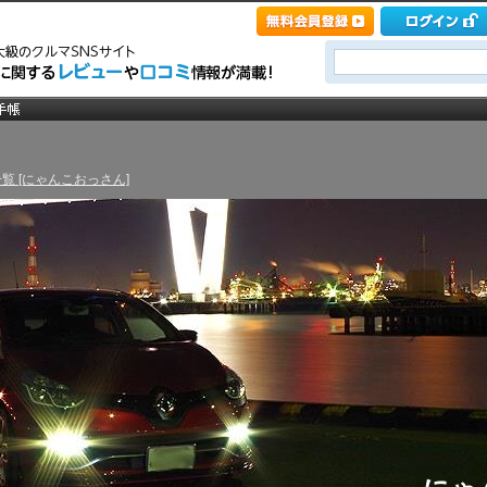
覧 [にゃんこおっさん]