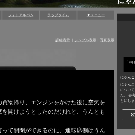
にゃ
フォトアルバム
ラップタイム
▼メニュー
詳細表示
｜
シンプル表示
｜
写真表示
「@F
にゃんこ
にゃんこ
について
た。 参
とにしまし
の買物帰り、エンジンをかけた後に空気を
窓を開けようとしたのだけれど、うんとも
8
言って開閉ができるのに、運転席側はうん