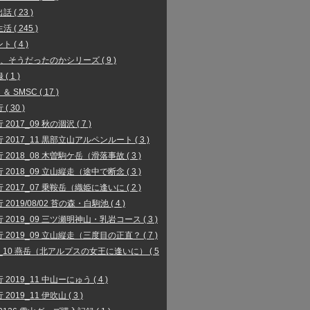
 ( 23 )
 ( 245 )
 ( 4 )
、そうだったのかシリーズ ( 9 )
( 1 )
 ＆ SMSC ( 17 )
( 30 )
2017_09 秋の涸沢 ( 7 )
 2017_11 黒部立山アルペンルート ( 3 )
 2018_08 木曽駒ケ岳（滑落事故 ( 3 )
 2018_09 立山縦走（途中で断念 ( 3 )
 2017_07 乗鞍岳（織姫に逢いに ( 2 )
2019/08/02 苔の森・白駒池 ( 4 )
 2019_09 三ツ瀬明神山・乳岩コース ( 3 )
 2019_09 立山縦走（三度目の正直？ ( 7 )
9_10 燕岳（北アルプスの女王に逢いに） ( 5
 2019_11 中山ーにゅう ( 4 )
2019_11 伊吹山 ( 3 )