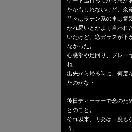
ゲート迄行ってから窓が
たかもしれないけど、余裕で
昔々はラテン系の車は電
がれ易いとかよく言われ
いたけど、窓ガラスが下
なかった。
心臓部や足回り、ブレー
ね。
出先から帰る時に、何度
たのかな？
後日ディーラーで念のた
とのこと。
それ以来、再発は一度も
う。