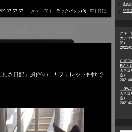
山紀行 
/05 07:57:57 |
コメント(0)
|
トラックバック(0)
|
車
| 日記
憩室炎
スキー
カテゴ
定）
2022/0
CHECK
EM 
カテゴ
わさ日記」風(^^♪） ＊フェレット仲間で
定）
2021/0
GWの
カテゴ
定）
2021/0