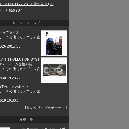
2023.09.22-23_初秋の立山 ( 2 )
・大腸炎 ( 2 )
リンク・クリップ
行ってますよ
リ：その他（カテゴリ未設
1/26 20:17:31
 ANTI-POLLUTION SYST
とロワーアーム交換の話
リ：その他（カテゴリ未設
8/30 19:28:27
工作 まだあった。
リ：その他（カテゴリ未設
2/18 19:36:14
[
他のクリップをチェック
]
愛車一覧
ルノー ルーテシア ルノー・スポ