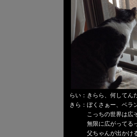
らい：きらら、何してん
きら：ぼくさぁー、ベラ
こっちの世界は広そ
無限に広がってるっ
父ちゃんが出かけると