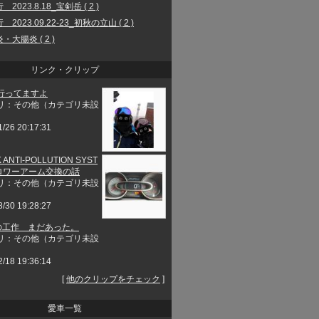
2023.8.18_宝剣岳 ( 2 )
2023.09.22-23_初秋の立山 ( 2 )
・大腸炎 ( 2 )
リンク・クリップ
行ってますよ
リ：その他（カテゴリ未設
1/26 20:17:31
 ANTI-POLLUTION SYST
とロワーアーム交換の話
リ：その他（カテゴリ未設
8/30 19:28:27
工作 まだあった。
リ：その他（カテゴリ未設
2/18 19:36:14
[
他のクリップをチェック
]
愛車一覧