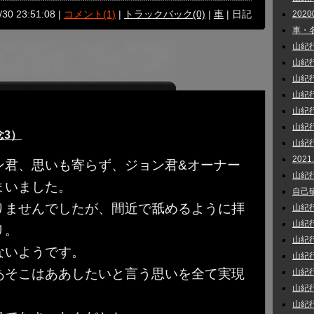
/30 23:51:08 |
コメント(1)
|
トラックバック(0)
|
車
| 日記
202
車・名
山紀行 
山紀行 
山紀行_
山紀行 
山紀行
山紀行
3）
山紀行 
202
ン君、思いも寄らず、ジョン君&オーナー
山紀行 
まいました。
自己研鑽
りませんでしたが、間近で舐めるように拝
山紀行
山紀行
リ。
山紀行 
ないようです。
山紀行 
あそこはああしたいと言う思いを全て実現
山紀行
山紀行
山紀行 