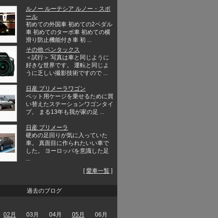
ルノー ルーテシア ルノー・スポ
ール
初めての外国車 初めての2ペダル
車 初めてのターボ車 初めての横
滑り防止機能付き車 初 ...
その他 ペンタックス
＜試行＞ 写真は車と同じように
好きな世界です。 運転と同じよ
うに乏しい撮影技術ですので ...
日産 プリメーラワゴン
ペット用ケージを乗せるために買
い替えたステーションワゴンタイ
プ。 まる13年も我が家の足 ...
日産 プリメーラ
硬めの足回りが気に入っていた
車。 真面目に作られたいい車で
した。 ヨーロッパを意識した足
...
[
愛車一覧
]
過去のブログ
02月
03月
04月
05月
06月