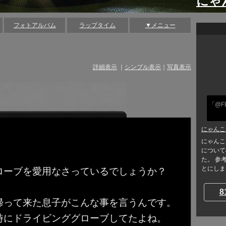
にゃ
フォトアルバム
ラップタイム
▼メニュー
詳細表示
｜
シンプル表示
｜
写真表示
「@F
にゃんこ
にゃんこ
について
た。 参
とにしまし
ローブを愛用なさっているでしょうか？
8
帰って来た息子がこんな事を言うんです。
時にドライビンググローブしてたよね。