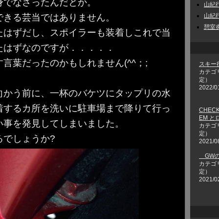
身でなさったんだとか。
山紀行 
できる芸当ではありません。
山紀行 
憩室炎
たはずだし、スポイラーも装着しこれで当
たはずなのですが．．．．．
言葉だったのかもしれません(^^；;
スキー
カテゴ
定）
2022/0
向かう前に、一杯のバケツにタップリの水
着するカ所を洗いに駐車場まで降りて行っ
CHECK
EM 
い事を発見してしまいました。
カテゴ
定）
るでしょうか?
2021/0
GWの
カテゴ
定）
2021/0