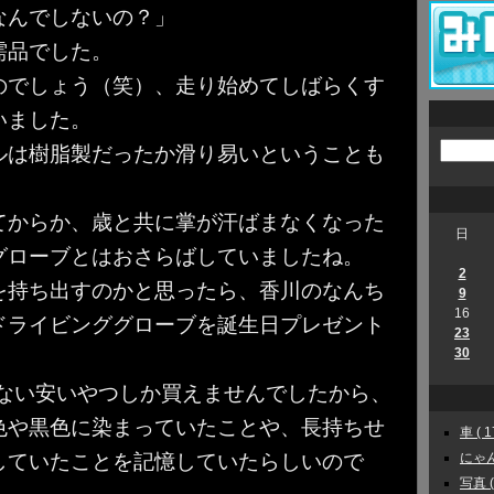
なんでしないの？」
需品でした。
のでしょう（笑）、走り始めてしばらくす
いました。
ルは樹脂製だったか滑り易いということも
てからか、歳と共に掌が汗ばまなくなった
日
グローブとはおさらばしていましたね。
2
を持ち出すのかと思ったら、香川のなんち
9
16
ドライビンググローブを誕生日プレゼント
23
30
。
しない安いやつしか買えませんでしたから、
色や黒色に染まっていたことや、長持ちせ
車 ( 1
にゃんこ
していたことを記憶していたらしいので
写真 ( 