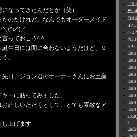
ドライ
想になってきたんだとか（笑）
想い出話
日常生活
ったのだけれど、なんでもオーダーメイド
イベント
(^o^)／
へぇ?
言っておこう^ ^
備忘録 
STEC
ら誕生日には間に合わないようだけど、９
山紀行 
ょう。
山紀行 
山紀行
山紀行
、先日、ジョン君のオーナーさんにお土産
山紀行
山紀行
ドキーに貼ってみました。
山紀行 
山紀行
はお許しいただくとして、とても素敵なア
山紀行
201
)
申し上げます。
山紀行
山紀行 