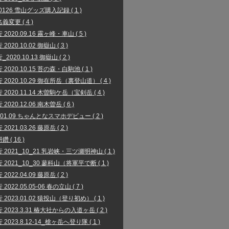
00126 雪山グッズ購入記録 ( 1 )
義変更 ( 4 )
2020.09.16 霧ヶ峰・車山 ( 5 )
2020.10.02 御嶽山 ( 3 )
2020.10.13 御嶽山 ( 2 )
2020.10.15 苔の森・白駒池 ( 1 )
 2020.10.29 御在所岳（裏登山道） ( 4 )
 2020.11.14 木曽駒ケ岳（宝剣岳 ( 4 )
2020.12.06 南木曽岳 ( 6 )
1.01.09 ちゃんとなスマホデビュー ( 2 )
2021.03.26 藤原岳 ( 2 )
 ( 16 )
 2021_10_21 乳岩峡・三ツ瀬明神山 ( 1 )
 2021_10_30 蓼科山（将軍平で断 ( 1 )
2022.04.09 藤原岳 ( 2 )
2022.05.05-06 春の立山 ( 7 )
 2023.01.02 猿投山（登り初め） ( 1 )
 2023.3.31 椿大社からの入道ヶ岳 ( 2 )
2023.8.12-14_槍ヶ岳へ登り隊 ( 1 )