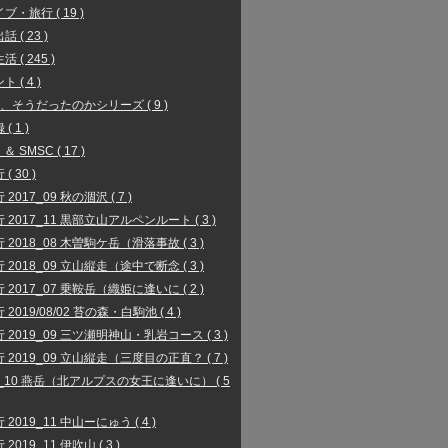
ブ・旅行 ( 19 )
 ( 23 )
 ( 245 )
 ( 4 )
、そうだったのかシリーズ ( 9 )
( 1 )
 ＆ SMSC ( 17 )
( 30 )
2017_09 秋の涸沢 ( 7 )
 2017_11 黒部立山アルペンルート ( 3 )
 2018_08 木曽駒ケ岳（滑落事故 ( 3 )
 2018_09 立山縦走（途中で断念 ( 3 )
 2017_07 乗鞍岳（織姫に逢いに ( 2 )
2019/08/02 苔の森・白駒池 ( 4 )
 2019_09 三ツ瀬明神山・乳岩コース ( 3 )
 2019_09 立山縦走（三度目の正直？ ( 7 )
9_10 燕岳（北アルプスの女王に逢いに） ( 5
 2019_11 中山ーにゅう ( 4 )
2019_11 伊吹山 ( 3 )