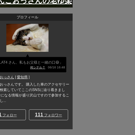
んこおっさんの老ゆ楽
プロフィール
LAT4 さん、私もお父様と一緒の口😄」
何シテル？
06/16 16:48
おっさん
[
愛知県
]
おっさんです。 購入した車のアクセサリー
検索していてここのSNSに辿り着きまし
考になる情報が盛り沢山ですので参加するこ
...
1
111
フォロー
フォロワー