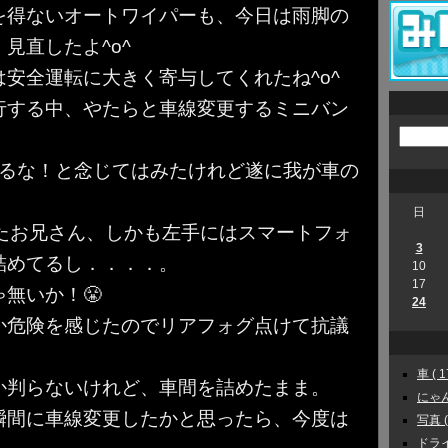
を得ないオートワイパーも、今日は雨脚の
見直したよ^o^
安全運転に大きく寄与してくれたね^o^
行する中、やたらと車線変更するミニバン
。
来るな！と念じてはみたけれど遂に我が車の
日
けたお兄さん、しかも左手にはスマートフォ
3
詰めてるし．．．．。
10
17
無いか！😤
24
か危険を感じたのでリアフォグ点けて抗議
車 ( 1
か判らないけれど、車間を詰めたまま。
にゃんこ
瞬間に車線変更したかと思ったら、今度は
写真 ( 
ドライ