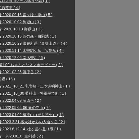
00126 雪山グッズ購入記録 ( 1 )
義変更 ( 4 )
2020.09.16 霧ヶ峰・車山 ( 5 )
2020.10.02 御嶽山 ( 3 )
2020.10.13 御嶽山 ( 2 )
2020.10.15 苔の森・白駒池 ( 1 )
 2020.10.29 御在所岳（裏登山道） ( 4 )
 2020.11.14 木曽駒ケ岳（宝剣岳 ( 4 )
2020.12.06 南木曽岳 ( 6 )
1.01.09 ちゃんとなスマホデビュー ( 2 )
2021.03.26 藤原岳 ( 2 )
 ( 16 )
 2021_10_21 乳岩峡・三ツ瀬明神山 ( 1 )
 2021_10_30 蓼科山（将軍平で断 ( 1 )
2022.04.09 藤原岳 ( 2 )
2022.05.05-06 春の立山 ( 7 )
 2023.01.02 猿投山（登り初め） ( 1 )
 2023.3.31 椿大社からの入道ヶ岳 ( 2 )
2023.8.12-14_槍ヶ岳へ登り隊 ( 1 )
2023.8.18_宝剣岳 ( 2 )