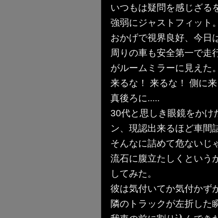
いつもは疑問を感じざる
強弱にジャストフィット。
おかげで視界良好、今日は
周りの車も安全第一で走
がルームミラーに見えた
来るな！ 来るな！ 側に
真後ろに.....
30代と思しき眼鏡をか
ン、現認出来るほど車間
そんなに詰めて危ないじゃ
流石に腹立たしくという
してみた。
彼は気付いてか気付かず
隣のトラックが左折した