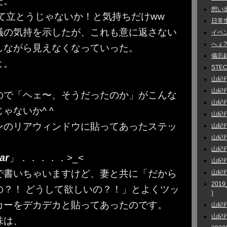
た。
想い出話
て立とうじゃないか！と気持ちだけww
日常生活
議の気持を示したが、これも意に返さない
イベント
へぇ?
しながら見えなくなっていった。
備忘録 
よ。
STEC
山紀行 
山紀行 
ので「ヘェ〜、そうだったのか」がこんな
山紀行
ゃないか^ ^
山紀行
ンのリアウィンドウに貼ってあったステッ
山紀行
山紀行
山紀行 
ar
」．．．．．>_<
山紀行
で書いちゃいますけど、妻と共に「だから
山紀行
201
の？！ どうして欲しいの？！」とよくツッ
)
カーをデカデカと貼ってあったのです。
山紀行
山紀行 
味は、