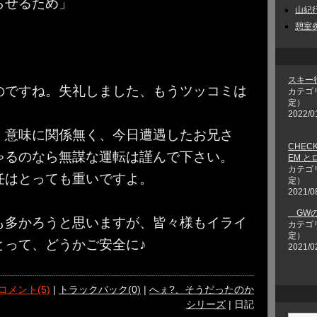
らせるため」
山紀行 
憩室炎
スキー
のですね。失礼しました、もうツッコミは
カテゴ
定）
2022/0
・意味に関係無く、今日遭遇したお兄さ
CHECK
ゃるのなら無謀な運転は謹んで下さい。
EM 
カテゴ
任はとっても重いですよ。
定）
2021/0
GWの
も多かろうと思いますが、皆々様もイライ
カテゴ
定）
とって、どうかご安全に♪
2021/0
コメント(5)
|
トラックバック(0)
|
へぇ?、そうだったのか
シリーズ
| 日記