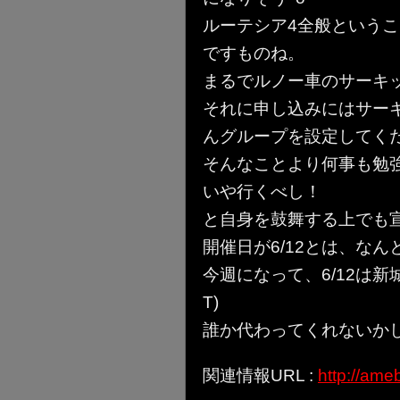
ルーテシア4全般というこ
ですものね。
まるでルノー車のサーキッ
それに申し込みにはサー
んグループを設定してく
そんなことより何事も勉
いや行くべし！
と自身を鼓舞する上でも
開催日が6/12とは、なん
今週になって、6/12は新
T)
誰か代わってくれないかし
関連情報URL :
http://ame