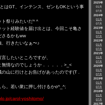
2025年
とはGT、インテンス、ゼンもOKという事
01月
07月
2024年
01月
ト祭りみたいだ^ ^
07月
キット経験値を届け出とは、今回こそ亀さ
2023年
01月
ださるかもww
07月
2022年
強、行きたいなぁ〜♪
01月
07月
2021年
宣言したいところですが、
01月
07月
と無情なのでしょうか．．．．．>_<
2020年
01月
城の山に行けとお告げがあったのです(T .
07月
2019年
01月
ら。若い衆に押し付けるかσ^_^;
07月
2018年
01月
blo.jp/carol-yoshitomo/
07月
2017年