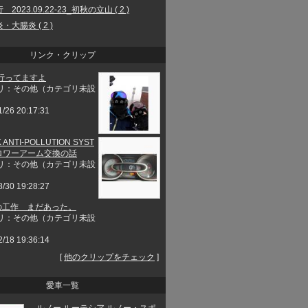
2023.09.22-23_初秋の立山 ( 2 )
・大腸炎 ( 2 )
リンク・クリップ
行ってますよ
リ：その他（カテゴリ未設
1/26 20:17:31
 ANTI-POLLUTION SYST
とロワーアーム交換の話
リ：その他（カテゴリ未設
8/30 19:28:27
工作 まだあった。
リ：その他（カテゴリ未設
2/18 19:36:14
[
他のクリップをチェック
]
愛車一覧
ルノー ルーテシア ルノー・スポ