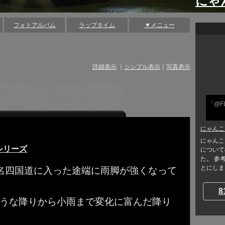
にゃ
フォトアルバム
ラップタイム
▼メニュー
詳細表示
｜
シンプル表示
｜
写真表示
「@F
にゃんこ
にゃんこ
シリーズ
について
た。 参
とにしまし
称名四国道に入った途端に雨脚が強くなって
8
ような降りから小雨まで変化に富んだ降り