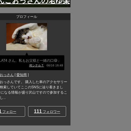
んこおっさんの老ゆ楽
プロフィール
LAT4 さん、私もお父様と一緒の口😄」
何シテル？
06/16 16:48
おっさん
[
愛知県
]
おっさんです。 購入した車のアクセサリー
検索していてここのSNSに辿り着きまし
考になる情報が盛り沢山ですので参加するこ
...
1
111
フォロー
フォロワー