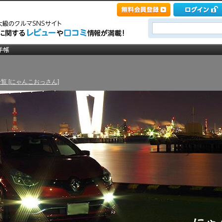
覧 [にゃんこおっさん]