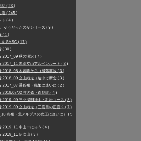
 ( 23 )
 ( 245 )
 ( 4 )
、そうだったのかシリーズ ( 9 )
( 1 )
 ＆ SMSC ( 17 )
( 30 )
2017_09 秋の涸沢 ( 7 )
 2017_11 黒部立山アルペンルート ( 3 )
 2018_08 木曽駒ケ岳（滑落事故 ( 3 )
 2018_09 立山縦走（途中で断念 ( 3 )
 2017_07 乗鞍岳（織姫に逢いに ( 2 )
2019/08/02 苔の森・白駒池 ( 4 )
 2019_09 三ツ瀬明神山・乳岩コース ( 3 )
 2019_09 立山縦走（三度目の正直？ ( 7 )
9_10 燕岳（北アルプスの女王に逢いに） ( 5
 2019_11 中山ーにゅう ( 4 )
2019_11 伊吹山 ( 3 )