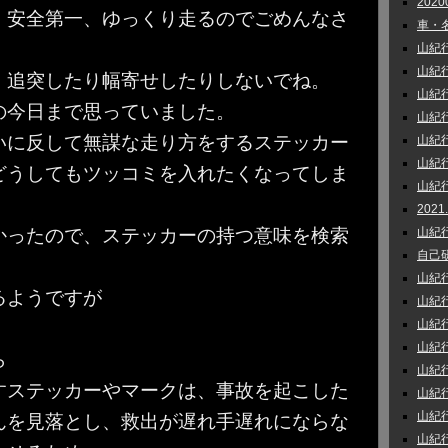
202
。安全第一、ゆっくり走るのでごめんなさ
車・名
山紀行 
山紀行 
。追突したり幅寄せしたりしないでね。
山紀行_
の今日まで思っていました。
山紀行 
いに反して無謀な走り方をするステッカー
山紀行
山紀行
どうしてもツッコミを入れたくなってしま
山紀行 
202
山紀行 
かったので、ステッカーの持つ意味を検索
自己研鑽
山紀行
るようですが
山紀行
山紀行 
山紀行 
ら
山紀行
すステッカーやマークは、事故を起こした
山紀行
山紀行 
んを見落とし、救出が遅れ手遅れにならな
山紀行 