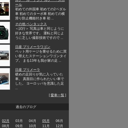
ール
初めての外国車 初めての2ペダル
車 初めてのターボ車 初めての横
滑り防止機能付き車 初 ...
その他 ペンタックス
＜試行＞ 写真は車と同じように
好きな世界です。 運転と同じよ
うに乏しい撮影技術ですので ...
日産 プリメーラワゴン
ペット用ケージを乗せるために買
い替えたステーションワゴンタイ
プ。 まる13年も我が家の足 ...
日産 プリメーラ
硬めの足回りが気に入っていた
車。 真面目に作られたいい車で
した。 ヨーロッパを意識した足
...
[
愛車一覧
]
過去のブログ
02月
03月
04月
05月
06月
08月
09月
10月
11月
12月