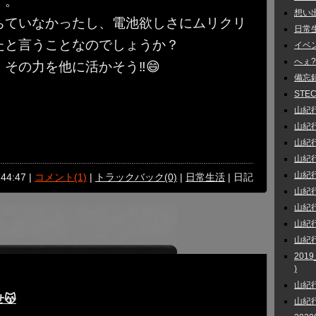
す。
想い出話
ちていなかったし、電池欲しさにムリクリ
日常生活
たと言うことなのでしょうか？
イベント
へぇ?
その力を他に活かそう‼️😄
備忘録 
STEC
山紀行 
山紀行 
山紀行
山紀行
山紀行
:44:47 |
コメント(1)
|
トラックバック(0)
|
日常生活
| 日記
山紀行
山紀行 
山紀行
山紀行
201
)
山紀行
😽
山紀行 