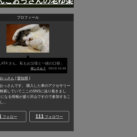
んこおっさんの老ゆ楽
プロフィール
LAT4 さん、私もお父様と一緒の口😄」
何シテル？
06/16 16:48
おっさん
[
愛知県
]
おっさんです。 購入した車のアクセサリー
検索していてここのSNSに辿り着きまし
考になる情報が盛り沢山ですので参加するこ
...
1
111
フォロー
フォロワー