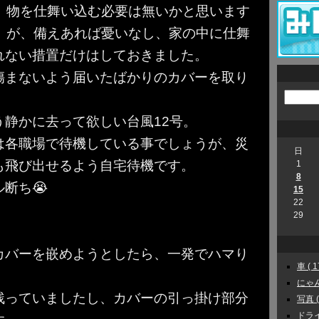
物を仕舞い込む必要は無いかと思います
が、備えあれば憂いなし、家の中に仕舞
れない措置だけはしておきました。
傷まないよう届いたばかりのカバーを取り
静かに去って欲しい台風12号。
は各職場で待機している事でしょうが、災
日
も飛び出せるよう自宅待機です。
1
8
断ち😭
15
22
29
カバーを嵌めようとしたら、一発でハマり
車 ( 1
にゃんこ
残っていましたし、カバーの引っ掛け部分
写真 ( 
ドライ