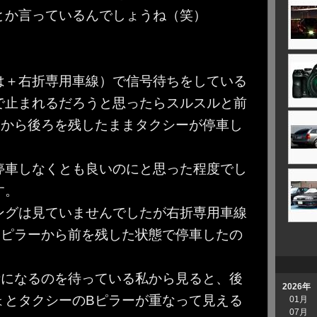
とか言っているんでしょうね（笑）
は＋右折専用車線）で信号待ちをしている
で止まれるだろうと思ったらスルスルと前
ーから後ろを残したままタクシーが停車し
停車しなくとも良いのにと思った程度でし
す。
ングは見ていませんでしたが右折専用車線
Bピラーから前を残した状態で停車したの
青になるのを待っている私から見ると、後
2026年
ょとタクシーのBピラーが重なって見える
01月
07月