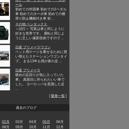
ール
初めての外国車 初めての2ペダル
車 初めてのターボ車 初めての横
滑り防止機能付き車 初 ...
その他 ペンタックス
＜試行＞ 写真は車と同じように
好きな世界です。 運転と同じよ
うに乏しい撮影技術ですので ...
日産 プリメーラワゴン
ペット用ケージを乗せるために買
い替えたステーションワゴンタイ
プ。 まる13年も我が家の足 ...
日産 プリメーラ
硬めの足回りが気に入っていた
車。 真面目に作られたいい車で
した。 ヨーロッパを意識した足
...
[
愛車一覧
]
過去のブログ
02月
03月
04月
05月
06月
08月
09月
10月
11月
12月