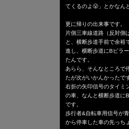
てくるのよ😤」とかなん
更に帰りの出来事です。
片側三車線道路（反対側
と、横断歩道手前で余裕
進し、横断歩道にBピラ
たんです。
あらら、そんなところで
たが次がいかんかったで
右折の矢印信号のタイミ
の車、なんと横断歩道に
です。
歩行者&自転車用信号が
から停車した車の先っち