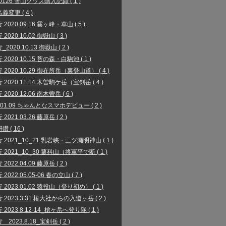
00126 雪山グッズ購入記録 ( 1 )
義変更 ( 4 )
2020.09.16 霧ヶ峰・車山 ( 5 )
2020.10.02 御嶽山 ( 3 )
2020.10.13 御嶽山 ( 2 )
2020.10.15 苔の森・白駒池 ( 1 )
 2020.10.29 御在所岳（裏登山道） ( 4 )
 2020.11.14 木曽駒ケ岳（宝剣岳 ( 4 )
2020.12.06 南木曽岳 ( 6 )
1.01.09 ちゃんとなスマホデビュー ( 2 )
2021.03.26 藤原岳 ( 2 )
 ( 16 )
 2021_10_21 乳岩峡・三ツ瀬明神山 ( 1 )
 2021_10_30 蓼科山（将軍平で断 ( 1 )
2022.04.09 藤原岳 ( 2 )
2022.05.05-06 春の立山 ( 7 )
 2023.01.02 猿投山（登り初め） ( 1 )
 2023.3.31 椿大社からの入道ヶ岳 ( 2 )
2023.8.12-14_槍ヶ岳へ登り隊 ( 1 )
2023.8.18_宝剣岳 ( 2 )