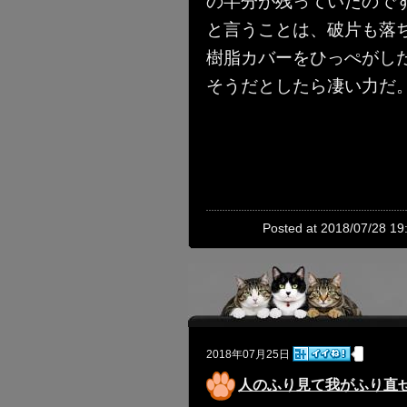
の半分が残っていたので
と言うことは、破片も落
樹脂カバーをひっぺがし
そうだとしたら凄い力だ。
Posted at 2018/07/28 19
2018年07月25日
人のふり見て我がふり直せ