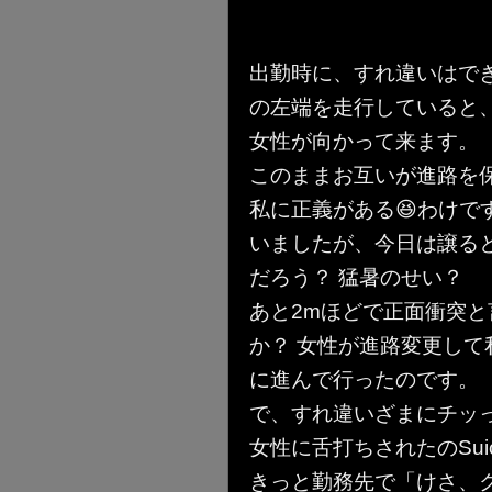
出勤時に、すれ違いはで
の左端を走行していると
女性が向かって来ます。
このままお互いが進路を
私に正義がある😆わけ
いましたが、今日は譲る
だろう？ 猛暑のせい？
あと2mほどで正面衝突
か？ 女性が進路変更し
に進んで行ったのです。
で、すれ違いざまにチッっ
女性に舌打ちされたのSui
きっと勤務先で「けさ、