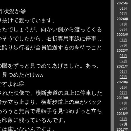
2025年
01月
う状況か😄
07月
2024年
り抜けて渡っています。
01月
ったでしょうが、向かい側から渡ってくる
07月
2023年
つそうでしたから、右折専用車線に停車し
01月
07月
に跨り歩行者が全員通過するのを待つこと
2022年
01月
07月
の眼をずっと見つめてあげました。あっ、
2021年
01月
。見つめただけww
07月
2020年
すよね🤗
01月
投稿された映像で、横断歩道の真上に停車した
07月
2019年
者が立ち止まり、横断歩道上の車がバック
01月
07月
わろうと無言で運転手を見つめずっと立ち
2018年
も印象に残っているんです。
01月
07月
には車いないんですよ。
2017年