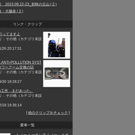
2023.09.22-23_初秋の立山 ( 2 )
・大腸炎 ( 2 )
リンク・クリップ
行ってますよ
リ：その他（カテゴリ未設
1/26 20:17:31
 ANTI-POLLUTION SYST
とロワーアーム交換の話
リ：その他（カテゴリ未設
8/30 19:28:27
工作 まだあった。
リ：その他（カテゴリ未設
2/18 19:36:14
[
他のクリップをチェック
]
愛車一覧
ルノー ルーテシア ルノー・スポ