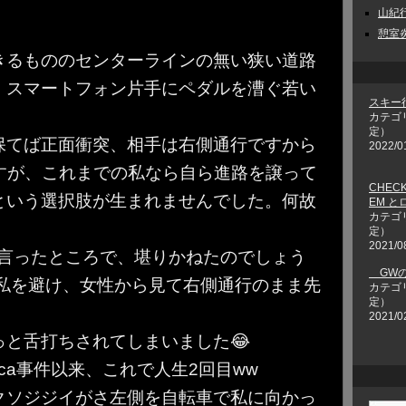
山紀行 
憩室炎
きるもののセンターラインの無い狭い道路
、スマートフォン片手にペダルを漕ぐ若い
スキー
カテゴ
定）
保てば正面衝突、相手は右側通行ですから
2022/0
ですが、これまでの私なら自ら進路を譲って
CHECK
という選択肢が生まれませんでした。何故
EM 
カテゴ
定）
2021/0
と言ったところで、堪りかねたのでしょう
GWの
て私を避け、女性から見て右側通行のまま先
カテゴ
定）
2021/0
と舌打ちされてしまいました😂
ca事件以来、これで人生2回目ww
クソジジイがさ左側を自転車で私に向かっ