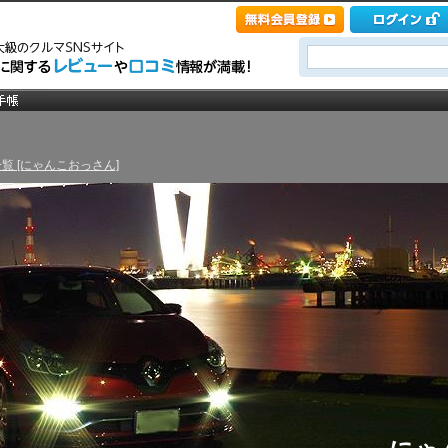
覧 [にゃんこおっさん]