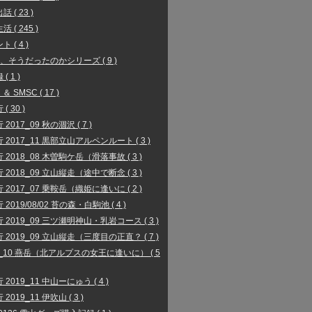
 ( 23 )
 ( 245 )
 ( 4 )
、そうだったのかシリーズ ( 9 )
( 1 )
 ＆ SMSC ( 17 )
( 30 )
2017_09 秋の涸沢 ( 7 )
 2017_11 黒部立山アルペンルート ( 3 )
 2018_08 木曽駒ケ岳（滑落事故 ( 3 )
 2018_09 立山縦走（途中で断念 ( 3 )
 2017_07 乗鞍岳（織姫に逢いに ( 2 )
2019/08/02 苔の森・白駒池 ( 4 )
 2019_09 三ツ瀬明神山・乳岩コース ( 3 )
 2019_09 立山縦走（三度目の正直？ ( 7 )
9_10 燕岳（北アルプスの女王に逢いに） ( 5
 2019_11 中山ーにゅう ( 4 )
2019_11 伊吹山 ( 3 )