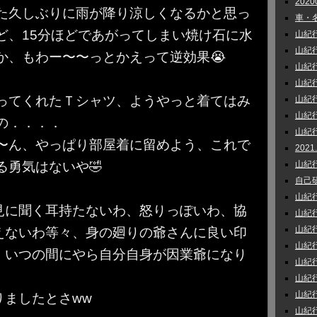
202
た久しぶりに雨が降り涼しくなるかと思っ
車・名
ど、15分ほどであがってしまい焼け石に水
山紀行 
山紀行 
か、もわー〜〜っとかえって逆効果😭
山紀行_
山紀行 
ってくれたＴシャツ、ようやっと着てはみ
山紀行
山紀行
の．．．．
山紀行 
〜ん、やっぱり部屋着に留めよう、これで
202
る勇気はないや🤣
山紀行 
自己研鑽
山紀行
見に聞く耳持たないわ、怒りっぽいわ、協
山紀行
山紀行 
えないわ等々、身の廻りの爺さんに良い印
山紀行 
、いつの間にやら自分自身が因業爺になり
山紀行
山紀行
山紀行 
りましたとさww
山紀行 