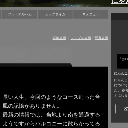
にゃ
フォトアルバム
ラップタイム
▼メニュー
詳細表示
｜
シンプル表示
｜
写真表示
「@F
にゃんこ
にゃんこ
について
た。 参
とにしまし
長い人生、今回のようなコース辿った台
風の記憶がありません。
8
最新の情報では、当地より南を通過する
ようですからバルコニーに散らかってる