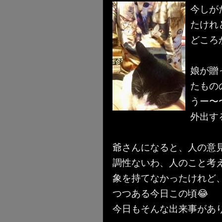
今しが
たけれ
どころ
娘が贈
たもの
うー〜
外出す
爺さんになると、人の意
調性ないわ、人のこと考
象を持てなかったけれど
つつある今日この頃😂
今日もそんな出来事があ