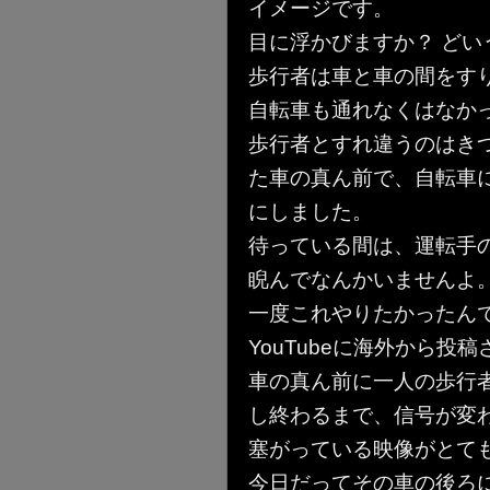
イメージです。
目に浮かびますか？ どい
歩行者は車と車の間をす
自転車も通れなくはなか
歩行者とすれ違うのはき
た車の真ん前で、自転車
にしました。
待っている間は、運転手
睨んでなんかいませんよ
一度これやりたかったんで
YouTubeに海外から
車の真ん前に一人の歩行
し終わるまで、信号が変
塞がっている映像がとて
今日だってその車の後ろ