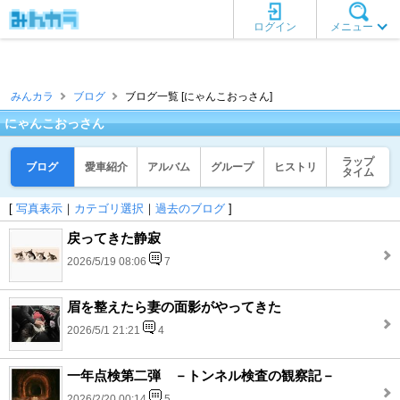
ログイン
メニュー
みんカラ
ブログ
ブログ一覧 [にゃんこおっさん]
にゃんこおっさん
ラップ
ブログ
愛車紹介
アルバム
グループ
ヒストリ
タイム
[
写真表示
｜
カテゴリ選択
｜
過去のブログ
]
戻ってきた静寂
2026/5/19 08:06
7
眉を整えたら妻の面影がやってきた
2026/5/1 21:21
4
一年点検第二弾 －トンネル検査の観察記－
2026/2/20 00:14
5