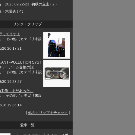
2023.09.22-23_初秋の立山 ( 2 )
・大腸炎 ( 2 )
リンク・クリップ
行ってますよ
リ：その他（カテゴリ未設
1/26 20:17:31
 ANTI-POLLUTION SYST
とロワーアーム交換の話
リ：その他（カテゴリ未設
8/30 19:28:27
工作 まだあった。
リ：その他（カテゴリ未設
2/18 19:36:14
[
他のクリップをチェック
]
愛車一覧
ルノー ルーテシア ルノー・スポ