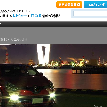
覧 [にゃんこおっさん]