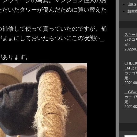
デンウィークの写真。マンション住人のお
山紀行 
ただいたタワーが傷んだために買い替えた
憩室炎
め補修して使って貰っていたのですが、補
スキー
ままにしておいたらついにこの状態(~_
カテゴ
定）
2022/0
があります。
CHECK
EM 
カテゴ
定）
2021/0
GWの
カテゴ
定）
2021/0