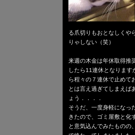
る爪切りもおとなしくや
りゃしない（笑）
来週の木金は年休取得推
したら11連休となりま
ら程々の７連休で止めておきま
とは言え過ぎてしまえば
ょう．．．．
そうだ、一度身軽になっ
きたので、ゴミ屋敷と化
と意気込んでみたものの