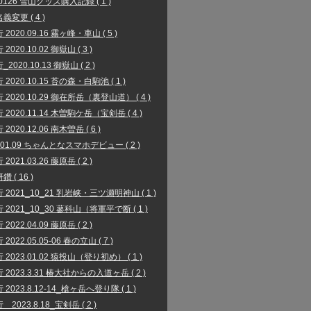
00126 雪山グッズ購入記録 ( 1 )
義変更 ( 4 )
2020.09.16 霧ヶ峰・車山 ( 5 )
2020.10.02 御嶽山 ( 3 )
2020.10.13 御嶽山 ( 2 )
2020.10.15 苔の森・白駒池 ( 1 )
 2020.10.29 御在所岳（裏登山道） ( 4 )
 2020.11.14 木曽駒ケ岳（宝剣岳 ( 4 )
2020.12.06 南木曽岳 ( 6 )
1.01.09 ちゃんとなスマホデビュー ( 2 )
2021.03.26 藤原岳 ( 2 )
 ( 16 )
 2021_10_21 乳岩峡・三ツ瀬明神山 ( 1 )
 2021_10_30 蓼科山（将軍平で断 ( 1 )
2022.04.09 藤原岳 ( 2 )
2022.05.05-06 春の立山 ( 7 )
 2023.01.02 猿投山（登り初め） ( 1 )
 2023.3.31 椿大社からの入道ヶ岳 ( 2 )
2023.8.12-14_槍ヶ岳へ登り隊 ( 1 )
2023.8.18_宝剣岳 ( 2 )