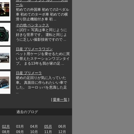
ール
初めての外国車 初めての2ペダル
車 初めてのターボ車 初めての横
滑り防止機能付き車 初 ...
その他 ペンタックス
＜試行＞ 写真は車と同じように
好きな世界です。 運転と同じよ
うに乏しい撮影技術ですので ...
日産 プリメーラワゴン
ペット用ケージを乗せるために買
い替えたステーションワゴンタイ
プ。 まる13年も我が家の足 ...
日産 プリメーラ
硬めの足回りが気に入っていた
車。 真面目に作られたいい車で
した。 ヨーロッパを意識した足
...
[
愛車一覧
]
過去のブログ
02月
03月
04月
05月
06月
08月
09月
10月
11月
12月