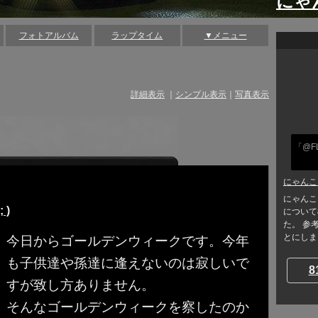
にゃ
フォトアルバム
ラップタイム
▼メニュー
詳細表示
｜
シンプル表示
｜
写真表示
「@F
にゃんこ
にゃんこ
 )
について
た。 参
とにしまし
今日からゴールデンウィークです。今年
も子供達や孫達に逢えないのは寂しいで
8
すが致し方ありません。
そんなゴールデンウィークを察したのか