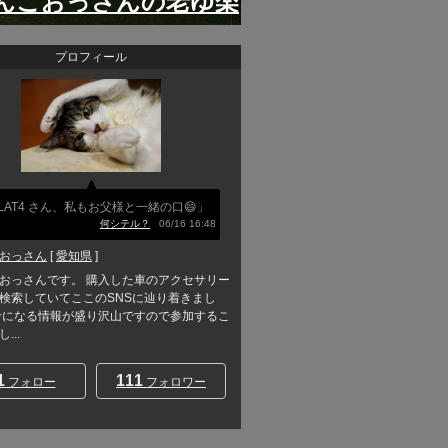
んこおっさんの老ゆ楽
プロフィール
LAT4 さん、私もお父様と一緒の口😄」
何シテル？
06/16 16:48
おっさん
[
愛知県
]
おっさんです。 購入した車のアクセサリー
検索していてここのSNSに辿り着きまし
考になる情報が盛り沢山ですので参加するこ
...
1
111
フォロー
フォロワー