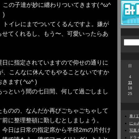
この子達が妙に纏わりついてきます( ^ω^
)
トイレにまでついてくるんですよ。嫌が
らせてくれるし、もう〜、可愛いったらあ
奨日に指定されていますので仰せの通りに
日
すが、こんなに休んでもやることないですか
4
す( ^ω^ )
11
18
あっという間の七日間、何して過ごしまし
25
たものの、なんだか再びごちゃごちゃして
車 ( 1
す前に整理整頓に勤しむとしましょう。
にゃんこ
、今日は日常の指定席から半径2mの片付け
写真 ( 
ドライ