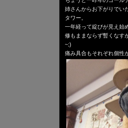
ちょうど一昨年のゴール
姉さんからお下がりでい
タワー。
一年経って綻びが見え始
修もままならず暫くなすが
~;)
痛み具合もそれぞれ個性