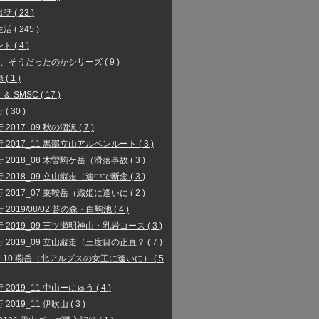
 ( 23 )
 ( 245 )
 ( 4 )
、そうだったのかシリーズ ( 9 )
( 1 )
 ＆ SMSC ( 17 )
( 30 )
2017_09 秋の涸沢 ( 7 )
 2017_11 黒部立山アルペンルート ( 3 )
 2018_08 木曽駒ケ岳（滑落事故 ( 3 )
 2018_09 立山縦走（途中で断念 ( 3 )
 2017_07 乗鞍岳（織姫に逢いに ( 2 )
2019/08/02 苔の森・白駒池 ( 4 )
 2019_09 三ツ瀬明神山・乳岩コース ( 3 )
 2019_09 立山縦走（三度目の正直？ ( 7 )
9_10 燕岳（北アルプスの女王に逢いに） ( 5
 2019_11 中山ーにゅう ( 4 )
2019_11 伊吹山 ( 3 )