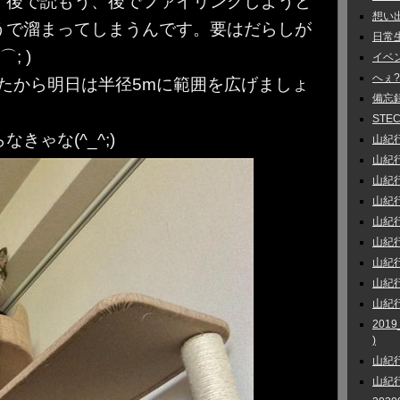
。後で読もう、後でファイリングしようと
想い出話
うで溜まってしまうんです。要はだらしが
日常生活
; )
イベント
へぇ?
たから明日は半径5mに範囲を広げましょ
備忘録 
STEC
きゃな(^_^;)
山紀行 
山紀行 
山紀行
山紀行
山紀行
山紀行
山紀行 
山紀行
山紀行
201
)
山紀行
山紀行 