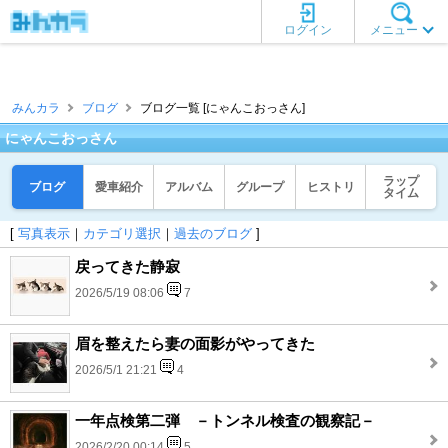
ログイン
メニュー
みんカラ
ブログ
ブログ一覧 [にゃんこおっさん]
にゃんこおっさん
ラップ
ブログ
愛車紹介
アルバム
グループ
ヒストリ
タイム
[
写真表示
｜
カテゴリ選択
｜
過去のブログ
]
戻ってきた静寂
2026/5/19 08:06
7
眉を整えたら妻の面影がやってきた
2026/5/1 21:21
4
一年点検第二弾 －トンネル検査の観察記－
2026/2/20 00:14
5