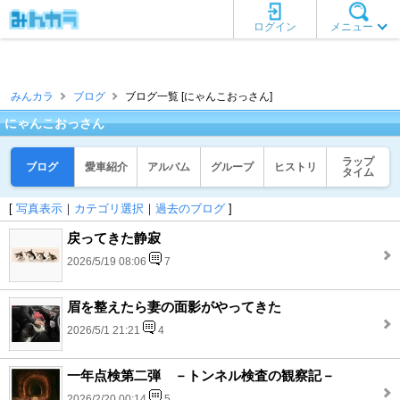
ログイン
メニュー
みんカラ
ブログ
ブログ一覧 [にゃんこおっさん]
にゃんこおっさん
ラップ
ブログ
愛車紹介
アルバム
グループ
ヒストリ
タイム
[
写真表示
｜
カテゴリ選択
｜
過去のブログ
]
戻ってきた静寂
2026/5/19 08:06
7
眉を整えたら妻の面影がやってきた
2026/5/1 21:21
4
一年点検第二弾 －トンネル検査の観察記－
2026/2/20 00:14
5