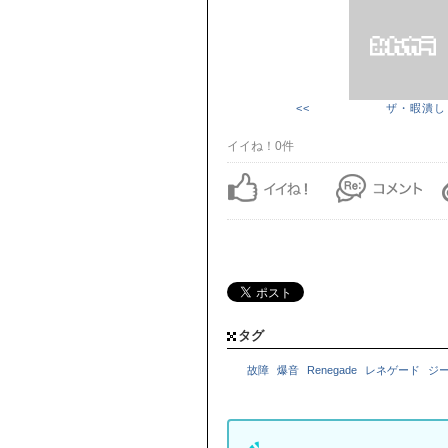
<< ザ・暇潰し
イイね！0件
タグ
故障
爆音
Renegade
レネゲード
ジ