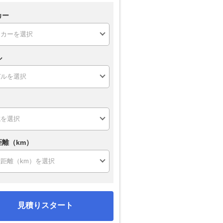
カー
ル
距離（km）
見積りスタート