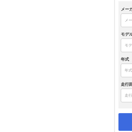
メー
モデ
年式
走行