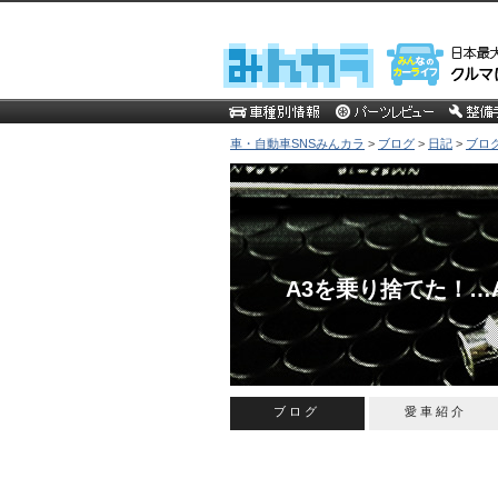
車・自動車SNSみんカラ
>
ブログ
>
日記
>
ブロ
A3を乗り捨てた！…
ブログ
愛車紹介