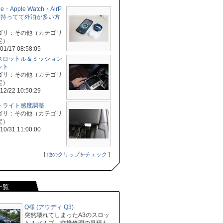
ne・Apple Watch・AirP
sを持ってて外泊が多い方
ゴリ：その他（カテゴリ
定）
01/17 08:58:05
スロットル＆ミッション
ット
ゴリ：その他（カテゴリ
定）
12/22 10:50:29
トライト感度調整
ゴリ：その他（カテゴリ
定）
10/31 11:00:00
[
他のクリップをチェック
]
一覧
Q様 (アウディ Q3)
突然壊れてしまったA3のスロッ