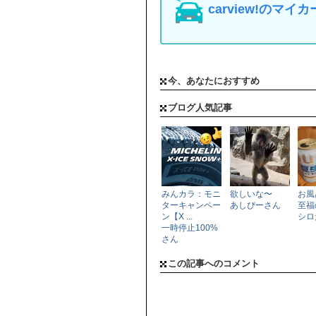
carview!の
今、あなたにおすすめ
ブログ人気記事
みんカラ：モニ
欲しいな〜
お風
ターキャンペー
あしぴーさん
至福
ン【X ...
シロ
一時停止100%
さん
この記事へのコメント