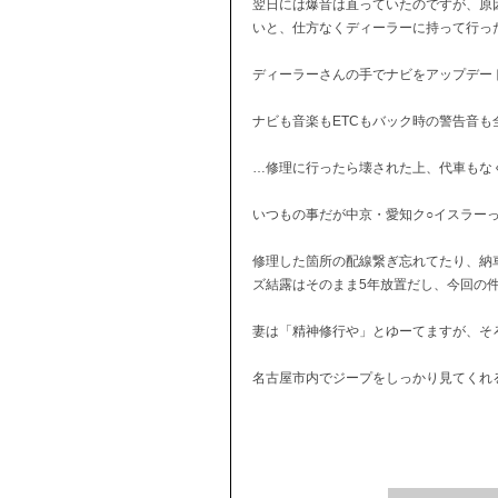
翌日には爆音は直っていたのですが、原
いと、仕方なくディーラーに持って行っ
ディーラーさんの手でナビをアップデー
ナビも音楽もETCもバック時の警告音
…修理に行ったら壊された上、代車もな
いつもの事だが中京・愛知ク○イスラー
修理した箇所の配線繋ぎ忘れてたり、納
ズ結露はそのまま5年放置だし、今回の
妻は「精神修行や」とゆーてますが、そ
名古屋市内でジープをしっかり見てくれ