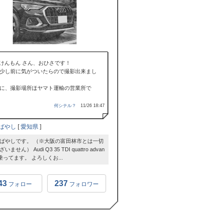
けんもん さん、おひさです！
少し前に気がついたらので撮影出来まし
に、撮影場所ほヤマト運輸の営業所で
何シテル？
11/26 18:47
ばやし
[
愛知県
]
ばやしです。 （※大阪の富田林市とは一切
ません） Audi Q3 35 TDI quattro advan
に乗ってます。 よろしくお...
43
237
フォロー
フォロワー