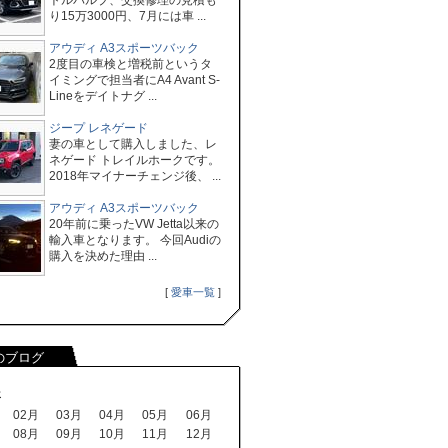
トルバルブ、交換修理の見積も
り15万3000円、7月には車 ...
アウディ A3スポーツバック
2度目の車検と増税前というタ
イミングで担当者にA4 Avant S-
Lineをデイトナグ ...
ジープ レネゲード
妻の車として購入しました、レ
ネゲード トレイルホークです。
2018年マイナーチェンジ後、 ...
アウディ A3スポーツバック
20年前に乗ったVW Jetta以来の
輸入車となります。 今回Audiの
購入を決めた理由 ...
[
愛車一覧
]
のブログ
年
02月
03月
04月
05月
06月
08月
09月
10月
11月
12月