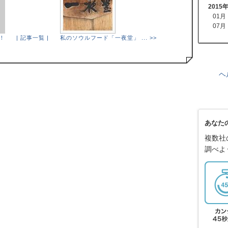
2015
01月
07月
！
| 記事一覧 |
私のソウルフード「一夜堂」 ... >>
ヘ
あなた
複数社
調べよ