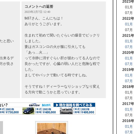
2023
コメントへの返答
01月
2023年2月7日 12:40
07月
tk87さん、こんにちは！
2022
ありがとうございます。
01月
07月
生まれて初めて聞いたぐらいの爆音でビックリ
2021
たと思い
しました。
01月
妻はガスコンロの火が服に引火しても
07月
「あっ…火…」
2020
出来るデ
って冷静に消すぐらい肝が据わってる人なので
01月
方が良さ
良かったですが、心臓の弱い人だと危険な程で
07月
した。
2019
ましてやバックで動いてる時ですしね。
01月
07月
そうですね！ディーラーなりショップなり変え
2018
る方向で動こうかと思っています。
01月
07月
2017
01月
07月
2016
01月
07月