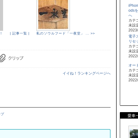
iPho
od
へ
カテ
未設
2023/
！
| 記事一覧 |
私のソウルフード「一夜堂」 ... >>
電子
リセ
カテ
未設
2022/
オー
カテ
イイね！ランキングページへ
未設
2022/
ープ
愛車