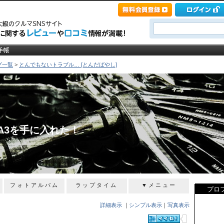
グ一覧
>
とんでもないトラブル… [とんだばやし]
A3を手に入れた！
フォトアルバム
ラップタイム
▼メニュー
プロ
詳細表示
｜
シンプル表示
｜
写真表示