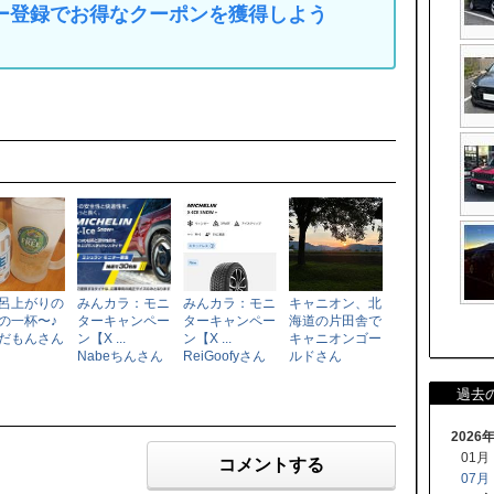
マイカー登録でお得なクーポンを獲得しよう
呂上がりの
みんカラ：モニ
みんカラ：モニ
キャニオン、北
の一杯〜♪
ターキャンペー
ターキャンペー
海道の片田舎で
だもんさん
ン【X ...
ン【X ...
キャニオンゴー
Nabeちんさん
ReiGoofyさん
ルドさん
過去
2026
01月
コメントする
07月