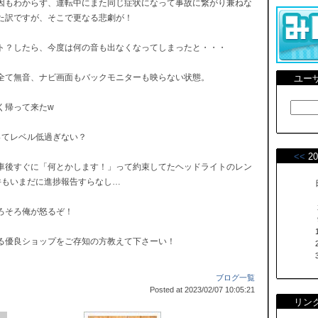
因もわからず、運転中にまた同じ症状になって事故に繋がり兼ねな
た訳ですが、そこで更なる悲劇が！
ト？したら、今度は何の音も出なくなってしまったと・・・
も全て無音、ナビ画面もバックモニターも映らない状態。
ユー
く帰って来たw
ってレベル低過ぎない？
<<
20
車後すぐに「何とかします！」って約束してたヘッドライトのレン
件もいまだに進捗報告すらなし…
ろそろ俺が怒るぞ！
る優良ショップをご存知の方教えて下さーい！
ブログ一覧
Posted at 2023/02/07 10:05:21
リン