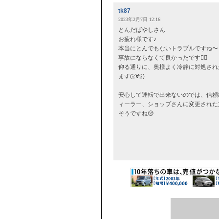
tk87
2023年2月7日 12:16
とんだばやしさん
お疲れ様です♪
本当にとんでもないトラブルですね〜
事故にならなくて良かったです😮‍💨
仰る通りに、奥様よく冷静に対処され
ます(≧∀≦)
安心して運転で出来ないのでは、信頼
ィーラー、ショップさんに変更された
そうですね😥