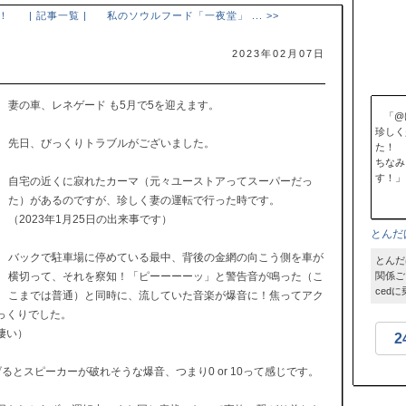
！
| 記事一覧 |
私のソウルフード「一夜堂」 ... >>
2023年02月07日
妻の車、レネゲード も5月で5を迎えます。
「@
珍しく
先日、びっくりトラブルがございました。
た！
ちなみ
す！」
自宅の近くに寂れたカーマ（元々ユーストアってスーパーだっ
た）があるのですが、珍しく妻の運転で行った時です。
（2023年1月25日の出来事です）
とんだ
バックで駐車場に停めている最中、背後の金網の向こう側を車が
とんだ
横切って、それを察知！「ピーーーーッ」と警告音が鳴った（こ
関係ござい
ced
こまでは普通）と同時に、流していた音楽が爆音に！焦ってアク
っくりでした。
凄い）
2
とスピーカーが破れそうな爆音、つまり0 or 10って感じです。