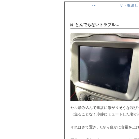
<< ザ・暇潰し
とんでもないトラブル…
セル踏み込んで事故に繋がりそうな程び
（焦ることなく冷静にミュートした妻が
それはさて置き、0から僅かに音量を上げる