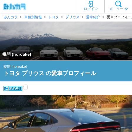
ログイン
メニュー
みんカラ
車種別情報
トヨタ
プリウス
愛車紹介
愛車プロフィール [
幌開 (horoake)
幌開 (horoake)
トヨタ プリウス の愛車プロフィール