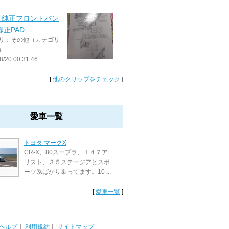
タ純正フロントバン
修正PAD
リ：その他（カテゴリ
）
8/20 00:31:46
[
他のクリップをチェック
]
愛車一覧
トヨタ マークX
CR-X、80スープラ、１４７ア
リスト、３５ステージアとスポ
ーツ系ばかり乗ってます。10 ...
[
愛車一覧
]
ヘルプ
｜
利用規約
｜
サイトマップ