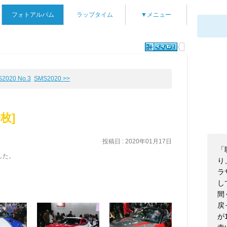
フォトアルバム
ラップタイム
▼メニュー
S2020 No.3
SMS2020 >>
9枚]
投稿日 : 2020年01月17日
「
した。
り
ラ
し
間
戻
が