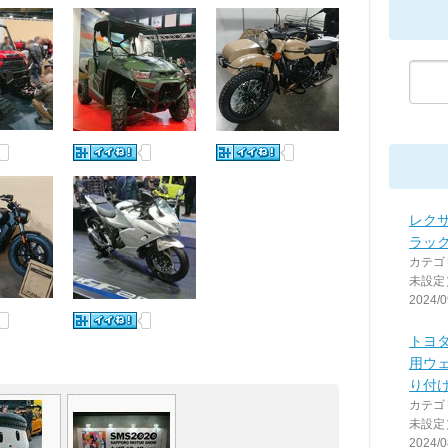
レクサ
ラッ
カテゴ
未設定
2024/0
トヨタ
用ウ
り付
カテゴ
未設定
2024/0