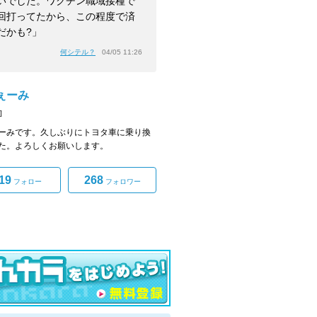
いでした。ワクチン職域接種で
回打ってたから、この程度で済
だかも?」
何シテル？
04/05 11:26
ぇーみ
]
ーみです。久しぶりにトヨタ車に乗り換
た。よろしくお願いします。
19
268
フォロー
フォロワー