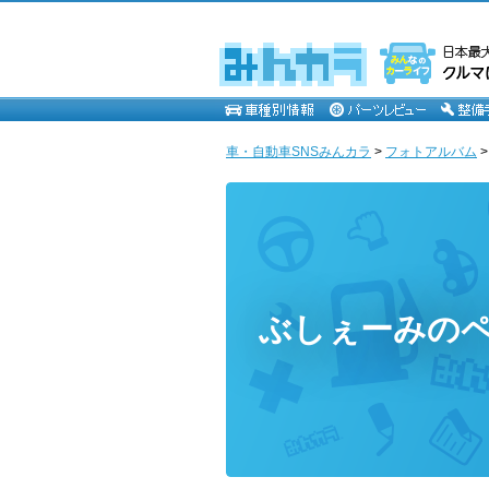
車・自動車SNSみんカラ
>
フォトアルバム
ぶしぇーみの