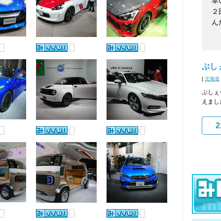
幸
２
ん
ぶし
[
北海道
ぶしぇ
えまし
2