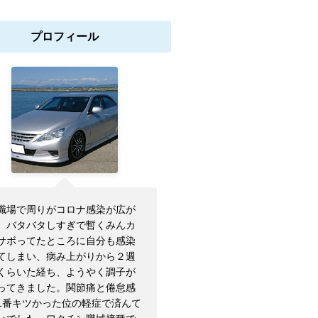
プロフィール
職場で周りがコロナ感染が広が
、バタバタしすぎで暫くみんカ
サボってたところに自分も感染
てしまい、病み上がりから２週
くらいた経ち、ようやく調子が
ってきました。関節痛と倦怠感
1番キツかった位の軽症で済んて