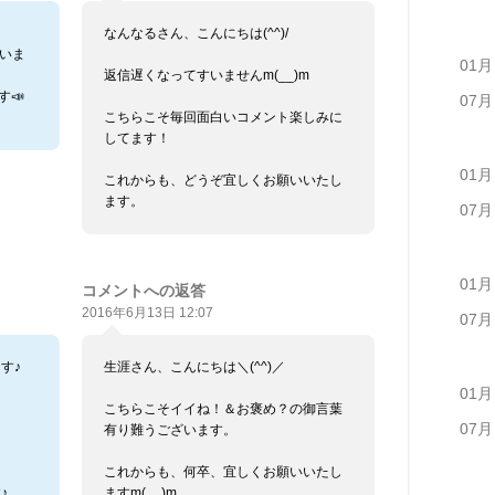
なんなるさん、こんにちは(^^)/
ざいま
01月
返信遅くなってすいませんm(__)m
す📣
07月
こちらこそ毎回面白いコメント楽しみに
してます！
01月
これからも、どうぞ宜しくお願いいたし
ます。
07月
01月
コメントへの返答
2016年6月13日 12:07
07月
す♪
生涯さん、こんにちは＼(^^)／
01月
こちらこそイイね！＆お褒め？の御言葉
07月
有り難うございます。
これからも、何卒、宜しくお願いいたし
♪
ますm(__)m