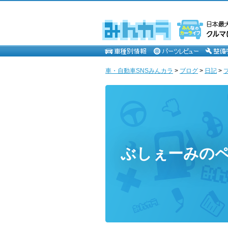
車・自動車SNSみんカラ
>
ブログ
>
日記
>
ぶしぇーみの