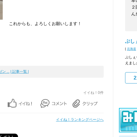
幸
２
ん
これからも、よろしくお願いします！
ぶし
[
北海道
ぶしぇ
えまし
 ...
| 記事一覧 |
2
イイね！0件
イイね！ランキングページへ