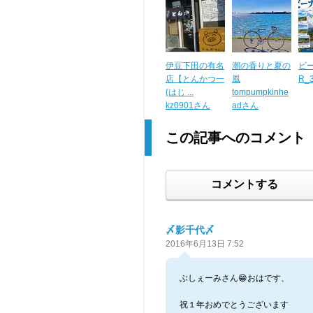
伊豆下田の有名
潮の香りと夏の
ビ
店【とんかつ一
風
R_
(はじ ...
tompumpkinhe
kz0901さん
adさん
この記事へのコメント
コメントする
〆影千代〆
2016年6月13日 7:52
ぶしぇーみさん😁おはです、
祝１年おめでとうございます