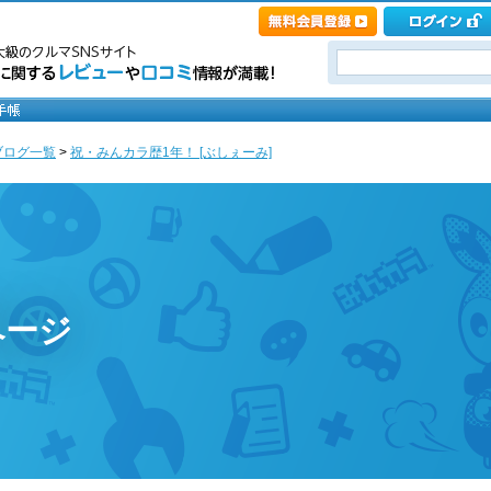
ブログ一覧
>
祝・みんカラ歴1年！ [ぶしぇーみ]
ページ