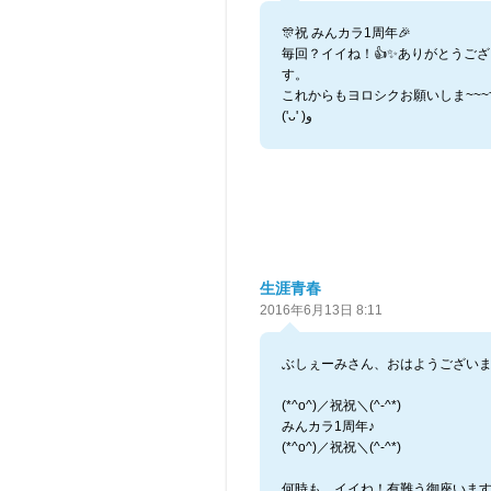
🎊祝 みんカラ1周年🎉
毎回？イイね！👍✨ありがとうご
す。
これからもヨロシクお願いしま~~~
('ᴗ' )و
生涯青春
2016年6月13日 8:11
ぶしぇーみさん、おはようございま
(*^o^)／祝祝＼(^-^*)
みんカラ1周年♪
(*^o^)／祝祝＼(^-^*)
何時も、イイね！有難う御座います