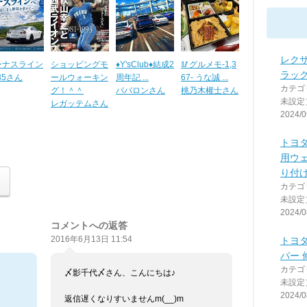
レクサ
ーナスライン
ショッピングモ
♦️Y'sClub♦️結成2
🥢グルメモ-1,3
ラッ
35さん
ールウォーキン
周年記 ...
67- うな誠 ...
カテゴ
グ！＾＾
ババロンさん
桃乃木權士さん
未設定
レガッテムさん
2024/0
トヨタ
用ウ
り付
カテゴ
未設定
2024/0
コメントへの返答
2016年6月13日 11:54
トヨ
パー 
カテゴ
〆影千代〆さん、こんにちは♪
未設定
2024/0
返信遅くなりすいませんm(__)m