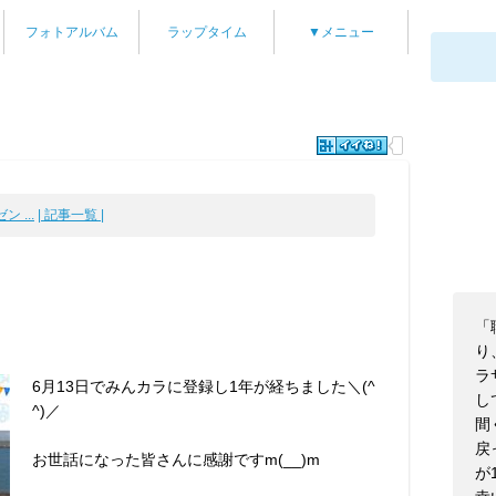
フォトアルバム
ラップタイム
▼メニュー
 ...
| 記事一覧 |
「
！
り
ラ
6月13日でみんカラに登録し1年が経ちました＼(^
し
^)／
間
戻
お世話になった皆さんに感謝ですm(__)m
が