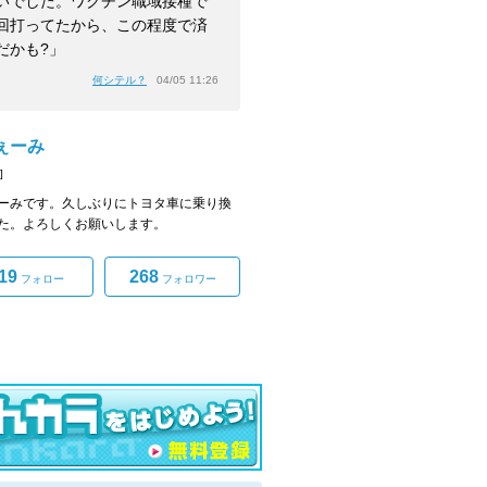
いでした。ワクチン職域接種で
回打ってたから、この程度で済
だかも?」
何シテル？
04/05 11:26
ぇーみ
]
ーみです。久しぶりにトヨタ車に乗り換
た。よろしくお願いします。
19
268
フォロー
フォロワー