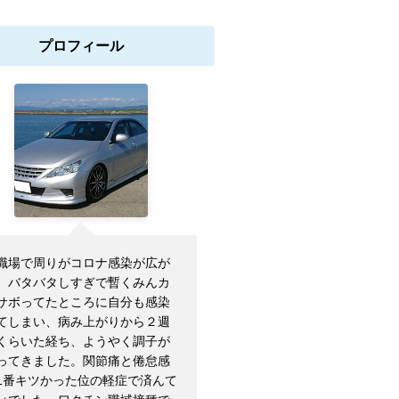
プロフィール
職場で周りがコロナ感染が広が
、バタバタしすぎで暫くみんカ
サボってたところに自分も感染
てしまい、病み上がりから２週
くらいた経ち、ようやく調子が
ってきました。関節痛と倦怠感
1番キツかった位の軽症で済んて