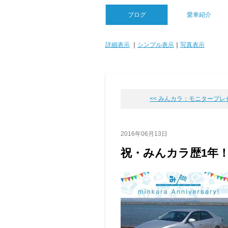
ブログ
愛車紹介
詳細表示
｜
シンプル表示
｜
写真表示
<< みんカラ：モニタープレゼン
2016年06月13日
祝・みんカラ歴1年