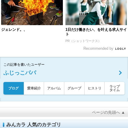
ジェレンド。、
1日だけ働きたい、を叶える求人サイ
ト
PR（ショットワークス）
Recommended by
この記事を書いたユーザー
ふじっこパパ
ラップ
ブログ
愛車紹介
アルバム
グループ
ヒストリ
タイム
ページの先頭へ ▲
みんカラ 人気のカテゴリ