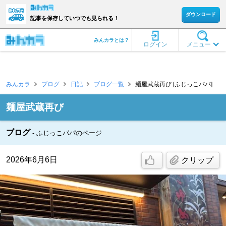
ダウンロード
記事を保存していつでも見られる！
みんカラとは？
ログイン
メニュー
みんカラ
ブログ
日記
ブログ一覧
麺屋武蔵再び [ふじっこパパ]
麺屋武蔵再び
ブログ
ふじっこパパのページ
2026年6月6日
クリップ