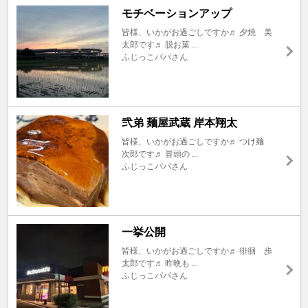
モチベーションアップ
皆様、いかがお過ごしですか♬ 夕焼 美
太郎です♬ 脱お菓 ...
ふじっこパパさん
弐弟 麺屋武蔵 岸本翔太
皆様、いかがお過ごしですか♬ つけ麺
次郎です♬ 冒頭の ...
ふじっこパパさん
一挙公開
皆様、いかがお過ごしですか♬ 徘徊 歩
太郎です♬ 昨晩も ...
ふじっこパパさん