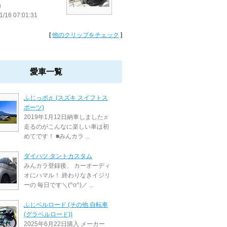
）
1/16 07:01:31
[
他のクリップをチェック
]
愛車一覧
ふじっポ♬ (スズキ スイフトス
ポーツ)
2019年1月12日納車しました♬
走るのがこんなに楽しい車は初
めてです！ ■みんカラ ...
ダイハツ タントカスタム
みんカラ登録後、 カーオーディ
オにハマル！ 終わりなきイジリ
ーの 毎日です＼(^o^)／ ...
ふじベルロード (その他 自転車
(グラベルロード))
2025年6月22日購入 メーカー