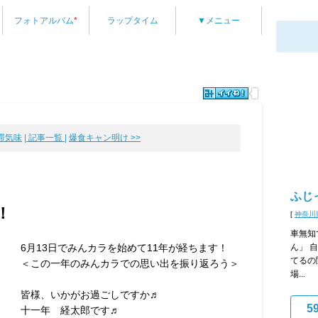
フォトアルバム
*
ラップタイム
▼メニュー
滞気味
| 記事一覧 |
爆食キャン明け >>
ふじ
！
[
神奈川
車無知
6月13日でみんカラを始めて11年が経ちます！
ん」 
てるの
＜この一年のみんカラでの思い出を振り返ろう＞
場...
皆様、いかがお過ごしですか♬
5
十一年 経太郎です♬