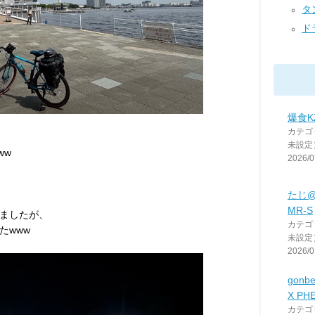
タ
ド
爆食K
カテゴ
未設定
ww
2026/0
たじ
MR-S
ましたが、
カテゴ
たwww
未設定
2026/0
gon
X PH
カテゴ