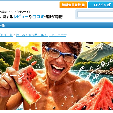
ブログ一覧
>
祝・みんカラ歴11年！ [ふじっこパパ]
のページ