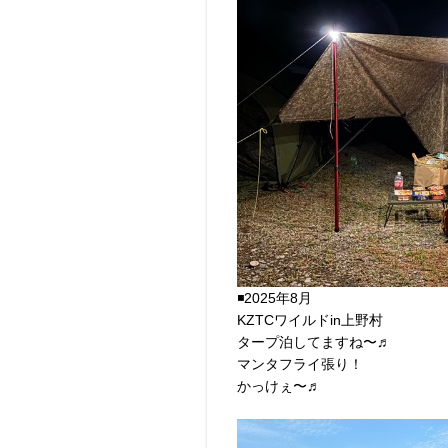
◾️2025年8月
KZTCワイルドin上野村
タープ泊してますね〜♬
マンタフライ張り！
かっけぇ〜♬