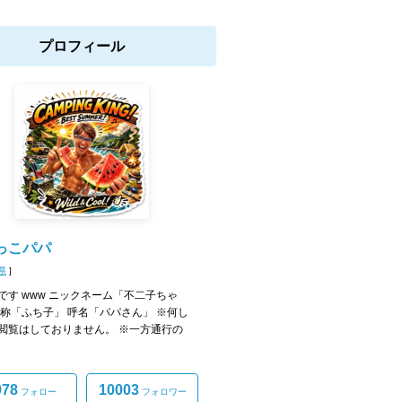
プロフィール
っこパパ
県
]
です www ニックネーム「不二子ちゃ
自称「ふち子」 呼名「パパさん」 ※何し
閲覧はしておりません。 ※一方通行の
978
10003
フォロー
フォロワー