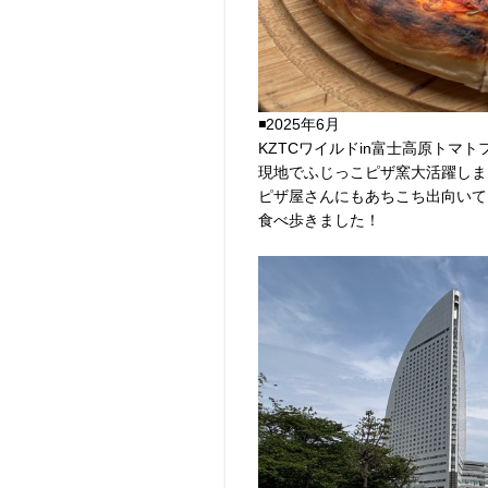
◾️2025年6月
KZTCワイルドin富士高原トマト
現地でふじっこピザ窯大活躍しま
ピザ屋さんにもあちこち出向いて
食べ歩きました！