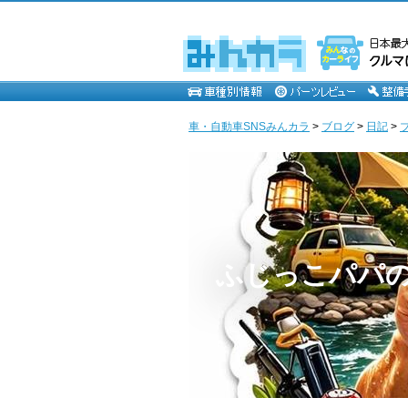
車・自動車SNSみんカラ
>
ブログ
>
日記
>
ふじっこパパ