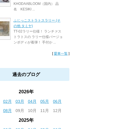
KHODAABLOOM（国内） 品
名 KESIKI ...
ふじっこストラトスラリー (そ
の他 タミヤ)
TT-02ラリー仕様！ ランチァス
トラトスの ラリー仕様バージョ
ンボディが着弾！ 手付か ...
[
愛車一覧
]
過去のブログ
2026年
02月
03月
04月
05月
06月
08月
09月
10月
11月
12月
2025年