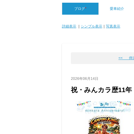
ブログ
*
愛車紹介
詳細表示
｜
シンプル表示
｜
写真表示
<< 停
2026年06月14日
祝・みんカラ歴11年