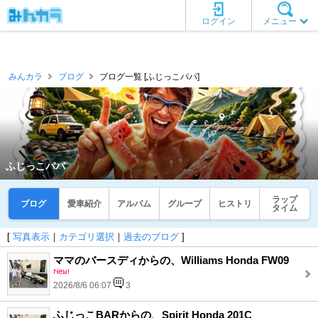
ログイン
メニュー
みんカラ
ブログ
ブログ一覧 [ふじっこパパ]
ふじっこパパ
ラップ
ブログ
愛車紹介
アルバム
グループ
ヒストリ
タイム
[
写真表示
｜
カテゴリ選択
｜
過去のブログ
]
ママのバースディからの、Williams Honda FW09
2026/8/6 06:07
3
ふじっこBARからの、Spirit Honda 201C