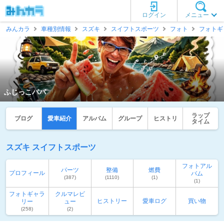
ログイン
メニュー
みんカラ
車種別情報
スズキ
スイフトスポーツ
フォト
フォトギ
ふじっこパパ
ラップ
ブログ
愛車紹介
アルバム
グループ
ヒストリ
タイム
スズキ スイフトスポーツ
フォトアル
パーツ
整備
燃費
プロフィール
バム
(387)
(1110)
(1)
(1)
フォトギャラ
クルマレビ
ヒストリー
愛車ログ
買い物
リー
ュー
(258)
(2)