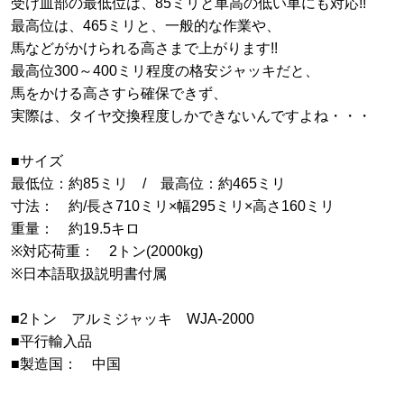
受け皿部の最低位は、85ミリと車高の低い車にも対応!!
最高位は、465ミリと、一般的な作業や、
馬などがかけられる高さまで上がります!!
最高位300～400ミリ程度の格安ジャッキだと、
馬をかける高さすら確保できず、
実際は、タイヤ交換程度しかできないんですよね・・・
■サイズ
最低位：約85ミリ / 最高位：約465ミリ
寸法： 約/長さ710ミリ×幅295ミリ×高さ160ミリ
重量： 約19.5キロ
※対応荷重： 2トン(2000kg)
※日本語取扱説明書付属
■2トン アルミジャッキ WJA-2000
■平行輸入品
■製造国： 中国