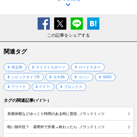
この記事をシェアする
関連タグ
埼玉県
スイフトスポーツ
ロードスター
シビックタイプR
ＧＲ86
コペン
S660
フリード
ﾊﾟｽﾞﾗｰ
ブロンクス
タグの関連記事
( ﾊﾟｽﾞﾗｰ )
長期休暇などゆっくり時間のある時に普段 .../ ウッドミッツ
軽い熱中症？ 昼間外で作業→終わったら .../ ウッドミッツ