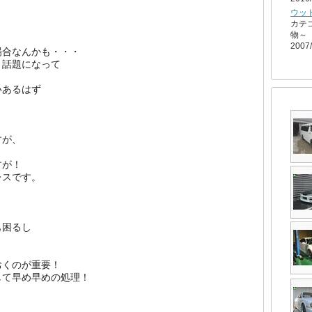
ウッ
カテ
物～
2007/
場合なんかも・・・
、話題になって
いあるはず
すが、
すが！
レスです。
も困るし
おくのが重要！
して早め早めの処理！