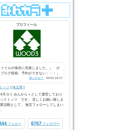
プロフィール
ファイルの保存に失敗しました。』 が
、ブログ投稿、予約ができない・・・」
何シテル？
02/10 16:17
ミッツ
[
埼玉県
]
0年4月ヨリ みんから＋として運営しており
ウッドミッツ です。 宜しくお願い致しま
営業活動として、 無言フォローしてしまい
.
844
6767
フォロー
フォロワー