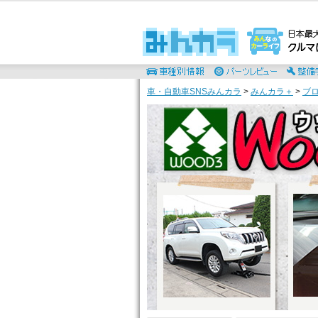
車・自動車SNSみんカラ
>
みんカラ＋
>
ブ