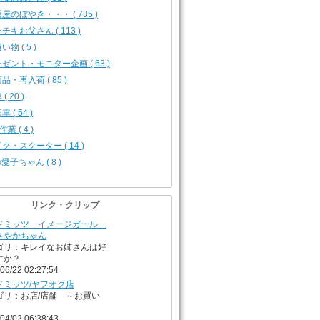
屋のぼやき・・・ ( 735 )
チキお父さん ( 113 )
い物 ( 5 )
ゼント・モニター企画 ( 63 )
品・再入荷 ( 85 )
( 20 )
 ( 54 )
作業 ( 4 )
ク・スクーター ( 14 )
の愛子ちゃん ( 8 )
リンク・クリップ
ドミッツ イメージガール
さやかちゃん
ゴリ：キレイなお姉さんは好
すか？
06/22 02:27:54
ドミッツ/ヤフオク店
ゴリ：お店/店舗 ～お買い
04/02 06:38:43