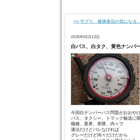
<< サプリ、健康食品が気になる ..
2026年05月13日
白バス、白タク、黄色ナンバ
今回白ナンバーバス問題がおおや
バス、タクシー、トラック輸送に
職種、業界、界隈、内々で
違法だけどバレなければ
グレーだけど内々だけだから