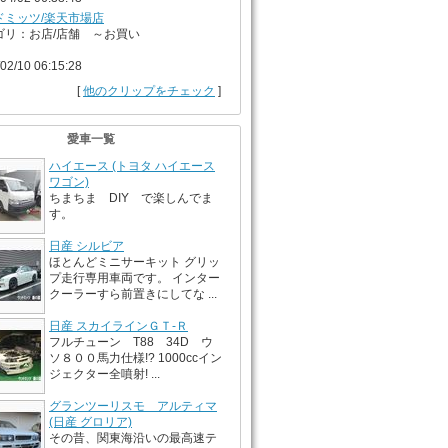
ドミッツ/楽天市場店
ゴリ：お店/店舗 ～お買い
02/10 06:15:28
[
他のクリップをチェック
]
愛車一覧
ハイエース (トヨタ ハイエース
ワゴン)
ちまちま DIY で楽しんでま
す。
日産 シルビア
ほとんどミニサーキット グリッ
プ走行専用車両です。 インター
クーラーすら前置きにしてな ...
日産 スカイラインＧＴ‐Ｒ
フルチューン T88 34D ウ
ソ８００馬力仕様!? 1000ccイン
ジェクター全噴射! ...
グランツーリスモ アルティマ
(日産 グロリア)
その昔、関東海沿いの最高速テ