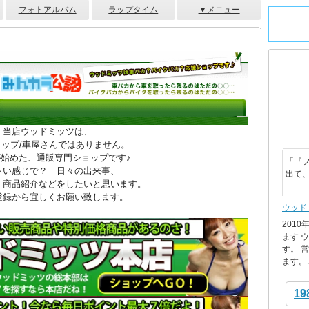
フォトアルバム
ラップタイム
▼メニュー
当店ウッドミッツは、
ョップ/車屋さんではありません。
始めた、通販専門ショップです♪
「『
～い感じで？ 日々の出来事、
出て
、商品紹介などをしたいと思います。
登録から宜しくお願い致します。
ウッド
201
ます 
す。 
ます。..
19