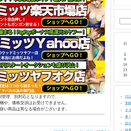
日
2
9
16
23
30
別管理、別対応となりますので、
日記 
梱や、価格交渉はお受けできません。
実験
扱い商品は異なる場合がございます。
ネタ?
車 (
宣伝!
綺麗