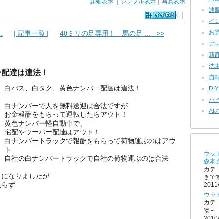
詳細表示
｜
シンプル表示
｜
写真表示
通販
イン
お買
.
| 記事一覧 |
40ミリの足専用！ 馬の足 ... >>
プレ
新商
洗車 
ー配達は違法！
自転車
白バス、白タク、黄色ナンバー配達は違法！
DIY
バイ
白ナンバーで人を無料送迎は合法ですが
AI
お金報酬をもらって運転したらアウト！
黄色ナンバー軽自動車で、
宅配やウーバー配達はアウト！
白ナンバートラックで報酬をもらって荷物運ぶのはアウ
ト
ウッ
自社の白ナンバートラックで自社の荷物運ぶのは合法
森本
カテ
けになりましたが
きで
限らず
2011/
ウッ
カテ
物～
2010/