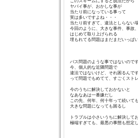
このスキームにすると脱法だから
ヤバイ事が、おかしな事が
当たり前になっている事って
実は多いですよね・・・
当たり前すぎて、違法としらない
今回のように、大きな事件、事故
はじめて取り上げられる
埋もれてる問題はまだまだいっぱ
バス問題のような事ではないので
今、個人的な近隣問題で
違法ではないけど、それ困るんで
って問題でもめてて、すごくスト
今のうちに解決しておかないと
なあなあは一番嫌だし
この先、何年、何十年って続いて
大きな問題になっても困るし
トラブルは小さいうちに解決して
極端すぎても、最悪の事態も想定