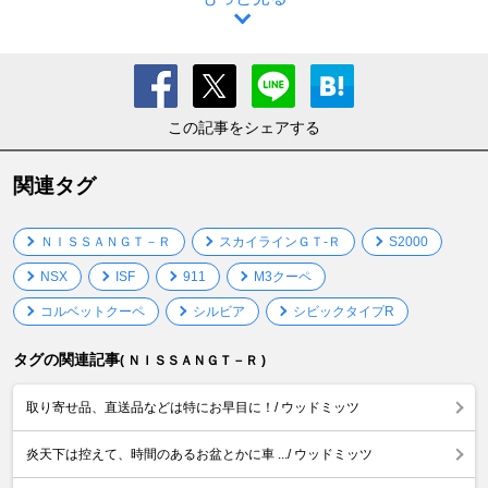
この記事をシェアする
関連タグ
ＮＩＳＳＡＮＧＴ－Ｒ
スカイラインＧＴ‐Ｒ
S2000
NSX
ISF
911
M3クーペ
コルベットクーペ
シルビア
シビックタイプR
タグの関連記事
( ＮＩＳＳＡＮＧＴ－Ｒ )
取り寄せ品、直送品などは特にお早目に！/ ウッドミッツ
炎天下は控えて、時間のあるお盆とかに車 .../ ウッドミッツ