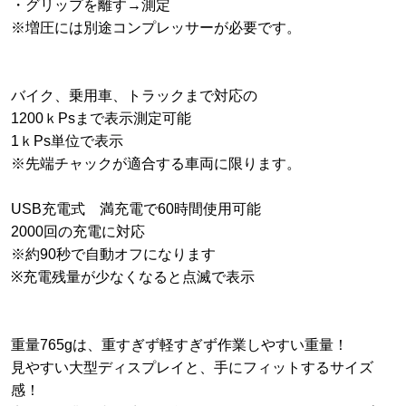
・グリップを離す→測定
※増圧には別途コンプレッサーが必要です。
バイク、乗用車、トラックまで対応の
1200ｋPsまで表示測定可能
1ｋPs単位で表示
※先端チャックが適合する車両に限ります。
USB充電式 満充電で60時間使用可能
2000回の充電に対応
※約90秒で自動オフになります
※充電残量が少なくなると点滅で表示
重量765gは、重すぎず軽すぎず作業しやすい重量！
見やすい大型ディスプレイと、手にフィットするサイズ
感！