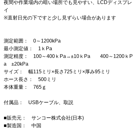
夜間や作業場内の暗い場所でも見やすい、LCDディスプレ
イ
※直射日光の下ですと少し見ずらい場合があります
測定範囲： 0～1200kPa
最小測定値： 1ｋPa
測定精度： 100～400ｋPa→±10ｋPa 400～1200ｋP
a ±20kPa
サイズ： 幅115ミリ×長さ725ミリ×厚み95ミリ
ホース長さ： 500ミリ
本体重量： 765ｇ
付属品： USBケーブル、取説
■販売元： サンコー株式会社(日本)
■製造国： 中国