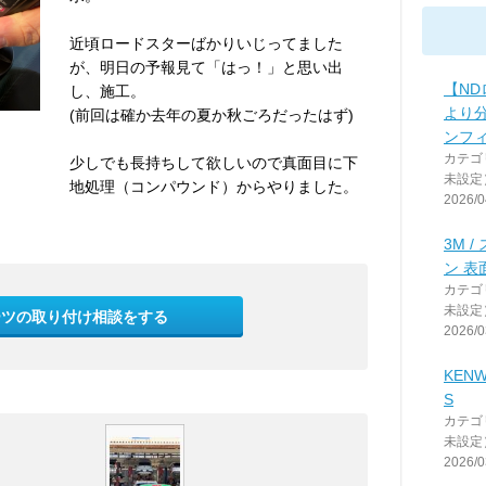
近頃ロードスターばかりいじってました
が、明日の予報見て「はっ！」と思い出
【N
し、施工。
より
(前回は確か去年の夏か秋ごろだったはず)
ンフ
カテゴ
少しでも長持ちして欲しいので真面目に下
未設定
地処理（コンパウンド）からやりました。
2026/0
3M 
ン 表
カテゴ
未設定
ーツの取り付け相談をする
2026/0
KENW
S
カテゴ
未設定
2026/0