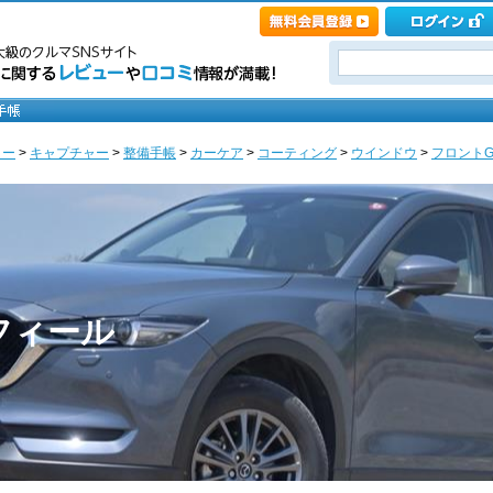
ノー
>
キャプチャー
>
整備手帳
>
カーケア
>
コーティング
>
ウインドウ
>
フロントG撥
ロフィール