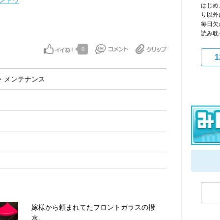
ンドウ
はじめ
り以外
毎日欠
読み耽っ
0
1
・メンテナンス
嫁様から頼まれてたフロントガラスの撥
水。