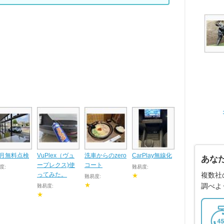
ヶ月無料点検
VuPlex（ヴュ
洗車からのzero
CarPlay無線化
あな
ープレクス)使
コート
度:
難易度:
ってみた。
複数社
★
難易度:
★
調べよ
難易度:
★