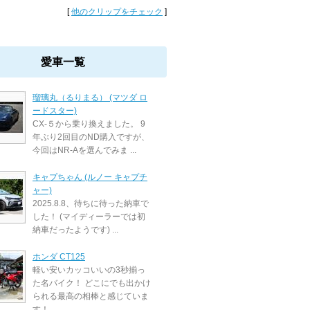
[
他のクリップをチェック
]
愛車一覧
瑠璃丸（るりまる） (マツダ ロ
ードスター)
CX-５から乗り換えました。 9
年ぶり2回目のND購入ですが、
今回はNR-Aを選んでみま ...
キャプちゃん (ルノー キャプチ
ャー)
2025.8.8、待ちに待った納車で
した！ (マイディーラーでは初
納車だったようです) ...
ホンダ CT125
軽い安いカッコいいの3秒揃っ
た名バイク！ どこにでも出かけ
られる最高の相棒と感じていま
す！