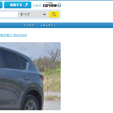
ヘルプ
水施工 [kiucchan]