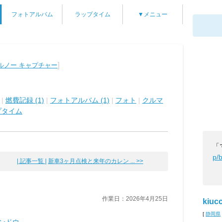
フォトアルバム
ラップタイム
▼メニュー
]
ルノー キャプチャー
|
燃費記録 (1)
|
フォトアルバム (1)
|
フォト
|
クルマ
プタイム
「
p/
| 記事一覧 |
新車3ヶ月点検と来年のカレン ... >>
作業日：2026年4月25日
kiuc
[
静岡県