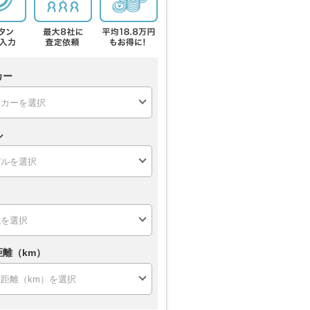
カー
ル
距離（km）