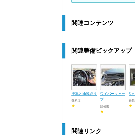
関連コンテンツ
関連整備ピックアップ
洗車と油膜取り
ワイパーキャッ
3
プ
難易度:
難易
★
★
難易度:
★
関連リンク