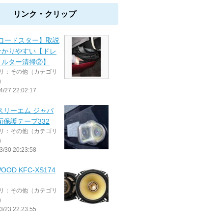
リンク・クリップ
Dロードスター】取説
分かりやすい【ドレ
ィルター清掃②】
リ：その他（カテゴリ
）
4/27 22:02:17
/ スリーエム ジャパ
面保護テープ332
リ：その他（カテゴリ
）
3/30 20:23:58
OOD KFC-XS174
リ：その他（カテゴリ
）
3/23 22:23:55