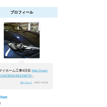
プロフィール
マイホーム工事4日目
http://cvw.j
b/2453820/49233875/
」
何シテル？
08/07 20:05
chan
]