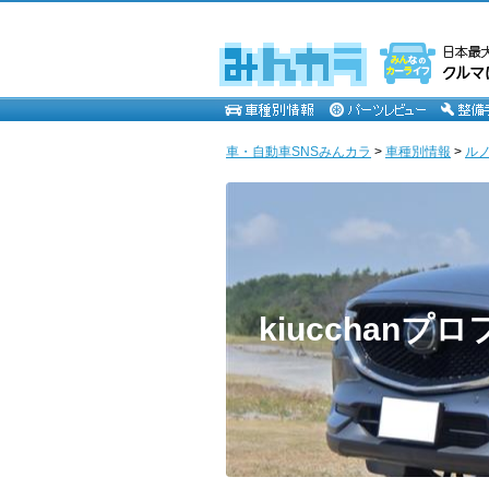
車・自動車SNSみんカラ
>
車種別情報
>
ル
kiucchanプ