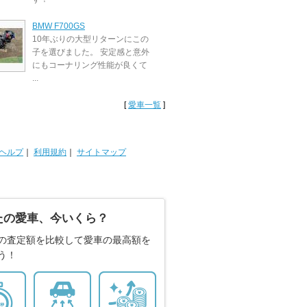
BMW F700GS
10年ぶりの大型リターンにこの
子を選びました。 安定感と意外
にもコーナリング性能が良くて
...
[
愛車一覧
]
ヘルプ
｜
利用規約
｜
サイトマップ
たの愛車、今いくら？
の査定額を比較して愛車の最高額を
う！