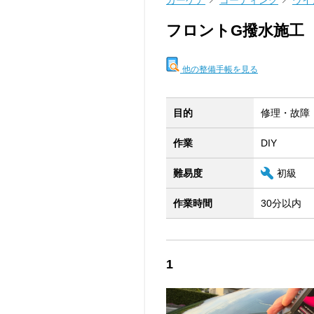
カーケア
コーティング
ウイ
フロントG撥水施工
他の整備手帳を見る
目的
修理・故障
作業
DIY
難易度
初級
作業時間
30分以内
1