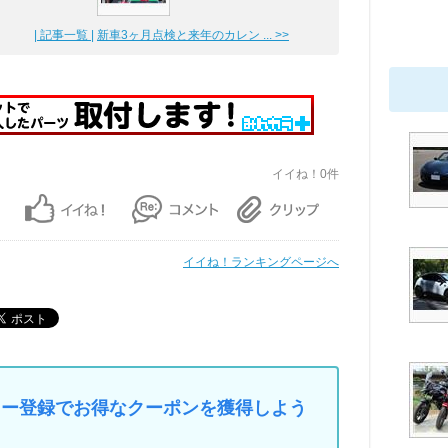
| 記事一覧 |
新車3ヶ月点検と来年のカレン ... >>
イイね！0件
イイね！ランキングページへ
マイカー登録でお得なクーポンを獲得しよう