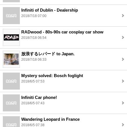
Infiniti of Dublin - Dealership
2018/7/18 07:00
RADwood - 80s-90s car cosplay car show
2018/7/18 06:54
放浪するレパード to Japan.
2018/7/18 06:33
Mystery solved: Bosch foglight
2018/6/5 07:53
Infiniti Car phone!
2018/6/5 07:43
Wandering Leopard in France
2018/6/5 07:38