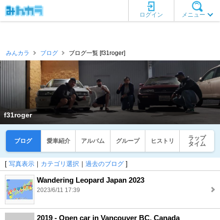
ログイン
メニュー
みんカラ
ブログ
ブログ一覧 [f31roger]
f31roger
ラップ
ブログ
愛車紹介
アルバム
グループ
ヒストリ
タイム
[
写真表示
｜
カテゴリ選択
｜
過去のブログ
]
Wandering Leopard Japan 2023
2023/6/11 17:39
2019 - Open car in Vancouver BC, Canada