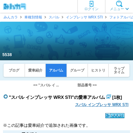
ログイン
メニュー
みんカラ
車種別情報
スバル
インプレッサ WRX STI
フォトアルバ
5538
ラップ
ブログ
愛車紹介
アルバム
グループ
ヒストリ
タイム
<< "スバル イ ...
部品番号 >>
"スバル インプレッサ WRX STI"の愛車アルバム
[1枚]
スバル インプレッサ WRX STI
※この記事は愛車紹介で追加された画像です。