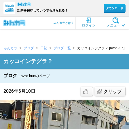
ダウンロード
記事を保存していつでも見られる！
みんカラとは？
ログイン
メニュー
みんカラ
ブログ
日記
ブログ一覧
カッコインテグラ？ [avot-kun]
カッコインテグラ？
ブログ
avot-kunのページ
2026年6月10日
クリップ