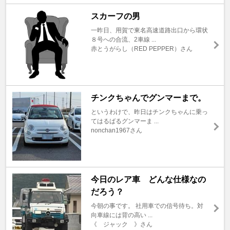
スカーフの男
一昨日、用賀で東名高速道路出口から環状
８号への合流、2車線 ...
赤とうがらし（RED PEPPER）さん
チンクちゃんでグンマーまで。
というわけで、昨日はチンクちゃんに乗っ
てはるばるグンマーま ...
nonchan1967さん
今日のレア車 どんな仕様なの
だろう？
今朝の事です。 社用車での信号待ち。対
向車線には背の高い ...
《 ジャック 》さん