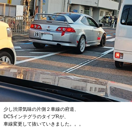
少し渋滞気味の片側２車線の府道、
DC5インテグラのタイプRが、
車線変更して抜いていきました。。。