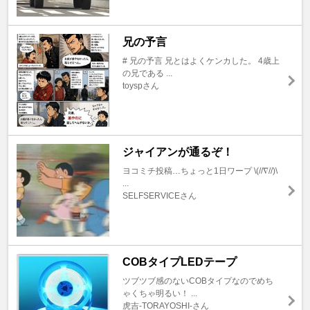
兄の予言
# 兄の予言 兄とはよくケンカした。 4歳上
の兄である ...
toyspさん
ジャイアンが通るぞ！
ヨコミチ投稿…ちょっと1日ワープ \(//∇//)\
...
SELFSERVICEさん
COBタイプLEDテープ
ツブツブ感のないCOBタイプなのでめち
ゃくちゃ明るい！ ...
虎吉-TORAYOSHI-さん