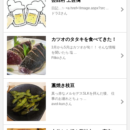
芸西村 土佐鴨
日記…✨ <a href='/image.aspx?src ...
ドラ2さん
カツオのタタキを食べてきた！
3月から5月はカツオが旬！！ そんな情報
を聞いたら 塩 ...
Fitkoさん
藁焼き枝豆
真っ赤なメルセデスSLKを拝んだ後、 仕
事のお連れとちょっ ...
avot-kunさん