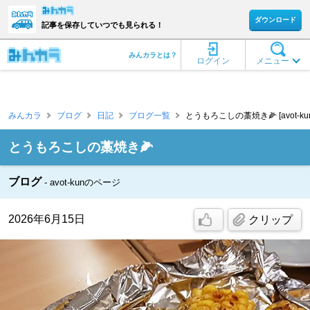
ダウンロード
記事を保存していつでも見られる！
みんカラとは？
ログイン
メニュー
みんカラ
ブログ
日記
ブログ一覧
とうもろこしの藁焼き🌽 [avot-kun
とうもろこしの藁焼き🌽
ブログ
avot-kunのページ
2026年6月15日
クリップ