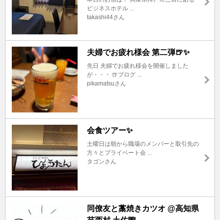
ビジネスホテル ...
takashi44さん
夫婦でお疲れ様会 第二弾🍺✨
先日 夫婦でお疲れ様会を開催しました
が・・・ 🍺ブログ ...
pikamatsuさん
会食ツアー✨
土曜日は朝から職場のメンバーと取引先の
方々とプライベート会 ...
タゴンさん
同僚友と藁焼きカツオ @高知県