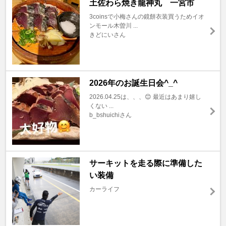
土佐わら焼き龍神丸 一宮市
3coinsで小梅さんの鏡餅衣装買うためイオ
ンモール木曽川 ...
きどにいさん
2026年のお誕生日会^_^
2026.04.25は、、、😊 最近はあまり嬉し
くない ...
b_bshuichiさん
サーキットを走る際に準備した
い装備
カーライフ