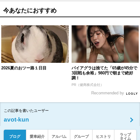
今あなたにおすすめ
2026夏のおツー路１日目
バイアグラは捨てた「65歳が45分で
3回戦も余裕」980円で朝まで絶好
調！
PR（健商株式会社）
Recommended by
この記事を書いたユーザー
avot-kun
ラップ
ブログ
愛車紹介
アルバム
グループ
ヒストリ
タイム