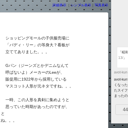
詳細表示
｜
シンプル表示
｜
写真表示
ショッピングモールの子供服売場に
「バディ・リー」の等身大？看板が
立ててありました。。。
「昭
13/
」
Gパン（ジーンズとかデニムなんて
呼ばないよ）メーカーのLeeが、
avot-kun
販促用に1922年から採用している
avot
くなった
マスコット人形が元ネタですね。。。
たスイフ
まったのを
一時、この人形を真剣に集めようと
思っていた時期があったのですが、
44
」と
にね。。。