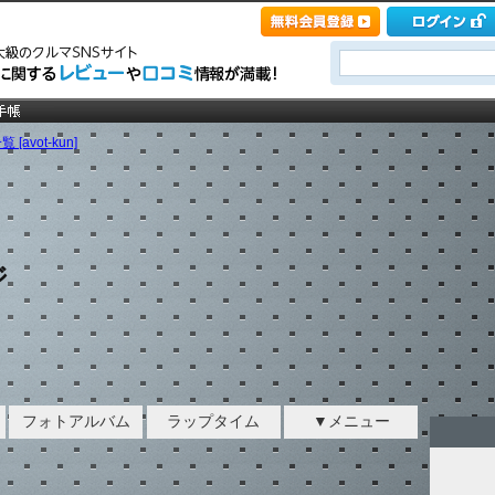
[avot-kun]
ジ
フォトアルバム
ラップタイム
▼メニュー