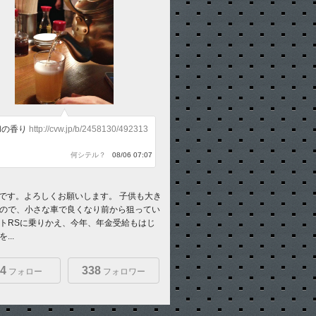
和の香り
http://cvw.jp/b/2458130/492313
何シテル？
08/06 07:07
-kunです。よろしくお願いします。 子供も大き
ので、小さな車で良くなり前から狙ってい
トRSに乗りかえ、今年、年金受給もはじ
...
4
338
フォロー
フォロワー