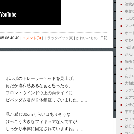
酒飲み 
車趣味 
つぶやき
マンガ 
オート
/05 06:40:40 |
コメント(3)
|
トラックバック(0)
|
かわいいもの
| 日記
かわい
時計趣味
だんじり
散歩 ( 
オヤジ
あまいも
ボルボのトレーラーヘッドを見上げ、
大相撲 
何だか違和感あるなぁと思ったら、
ラブソン
フロントウインドウ上の両サイドに
エアプ
ビバンダム君が２体鎮座していました。。。
女優さん
宇宙もん
見た感じ30cmくらいはありそうな
サイエ
けっこう大きなフィギュアなんですが、
鉄分 ( 
しっかり車体に固定されていますね。。。
コンセ