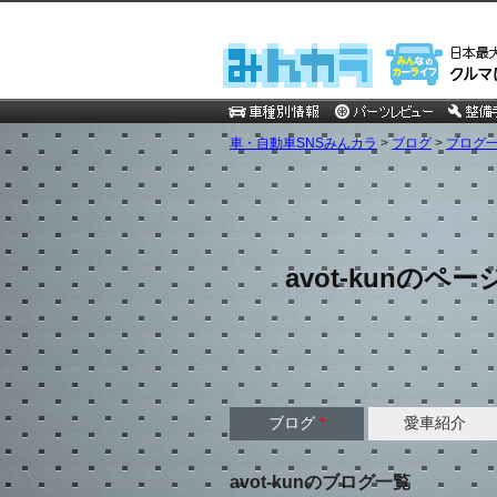
車・自動車SNSみんカラ
>
ブログ
>
ブログ一覧 
avot-kunのペー
ブログ
*
愛車紹介
avot-kunのブログ一覧