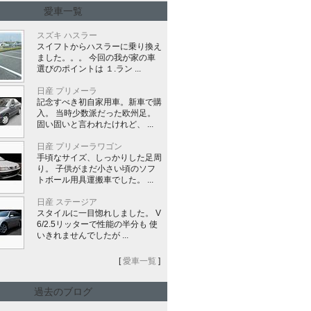
愛車一覧
スズキ ハスラー
スイフトからハスラーに乗り換え
ました。。。 今回の我が家の車
選びのポイントは １.ラン ...
日産 プリメーラ
記念すべき初自家用車。新車で購
入。 当時少数派だった欧州足。
固い固いと言われたけれど、 ...
日産 プリメーラワゴン
手頃なサイズ、しっかりした足周
り。 子供がまだ小さい頃のソフ
トボール用具運搬車でした。 ...
日産 ステージア
スタイルに一目惚れしました。 V
6/2.5リッターで性能の半分も 使
いきれませんでしたが ...
[
愛車一覧
]
過去のブログ