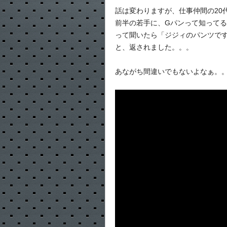
話は変わりますが、仕事仲間の20
前半の若手に、Gパンって知って
って聞いたら「ジジィのパンツで
と、返されました。。。
あながち間違いでもないよなぁ。。