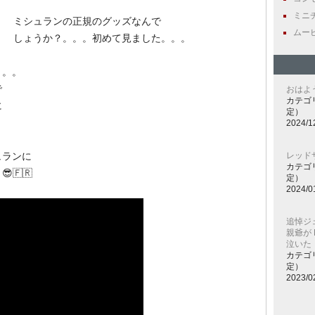
ミニチュ
ミシュランの正規のグッズなんで
ムービー
しょうか？。。。初めて見ました。。。
。。。
で
おはよ
カテゴ
に
定）
2024/1
ュランに
レッド
カテゴ
🇫🇷
定）
2024/0
追悼ジ
親爺が B
泣いた！
カテゴ
定）
2023/0