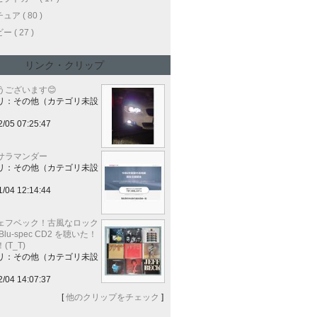
ア ( 80 )
 ( 27 )
リンク・クリップ
うございます😊
リ：その他（カテゴリ未設
2/05 07:25:47
サラマンダー
リ：その他（カテゴリ未設
1/04 12:14:44
ェフベック！古風なロック
lu-spec CD2 を聴いた！
(T_T)
リ：その他（カテゴリ未設
2/04 14:07:37
[
他のクリップをチェック
]