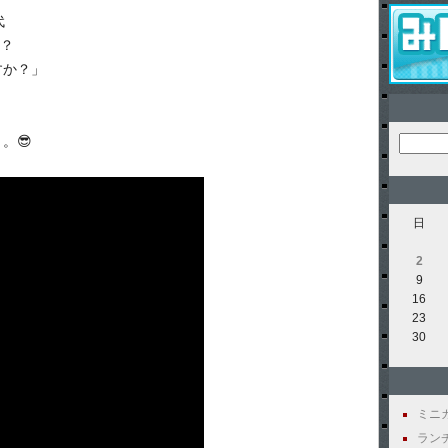
代
る？
すか？」
。😎
日
2
9
16
23
30
ミニカー
ランチ 