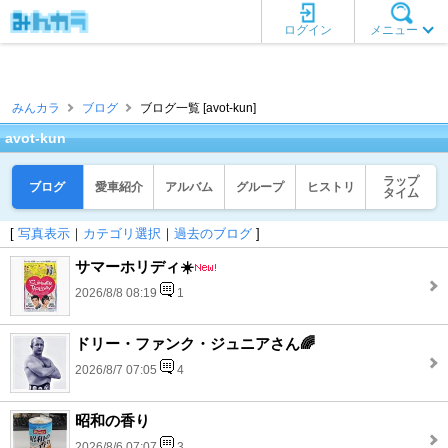
ログイン
メニュー
みんカラ
ブログ
ブログ一覧 [avot-kun]
avot-kun
ラップ
ブログ
愛車紹介
アルバム
グループ
ヒストリ
タイム
[
写真表示
｜
カテゴリ選択
｜
過去のブログ
]
サマーホリディ☀️
2026/8/8 08:19
1
ドリー・ファンク・ジュニアさん🌈
2026/8/7 07:05
4
昭和の香り
2026/8/6 07:07
3