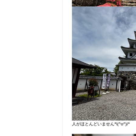
人がほとんどいません*\(^o^)/*