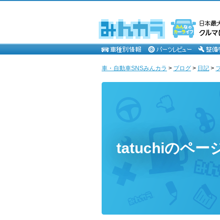
車・自動車SNSみんカラ
>
ブログ
>
日記
>
tatuchiのペー