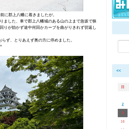
時前に郡上八幡に着きましたが。
りました、車で郡上八幡城のある山の上まで急坂で狭
回りが効かず途中何回かカーブを曲がりきれず切返し
おらず、とりあえず奥の方に停めました。
^
<<
日
2
9
16