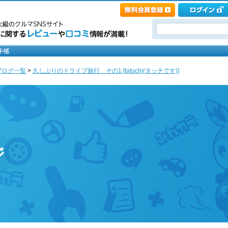
ブログ一覧
>
久しぶりのドライブ旅行 その1 [tatuchi(タッチです)]
ジ