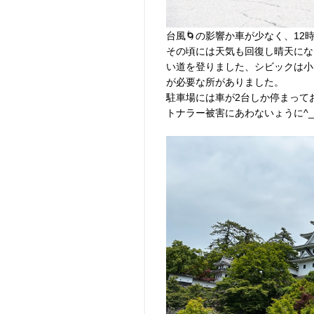
台風🌀の影響か車が少なく、12
その頃には天気も回復し晴天にな
い道を登りました、シビックは小
が必要な所がありました。
駐車場には車が2台しか停まって
トナラー被害にあわないょうに^_