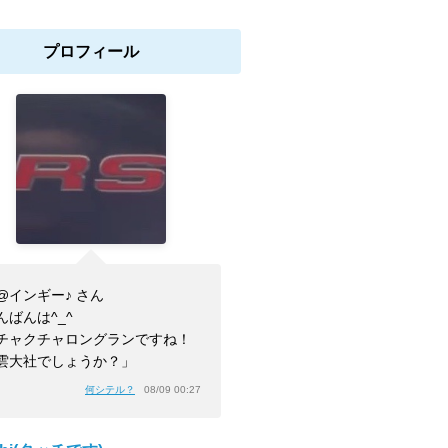
プロフィール
@インギー♪ さん
んばんは^_^
チャクチャロングランですね！
雲大社でしょうか？」
何シテル？
08/09 00:27