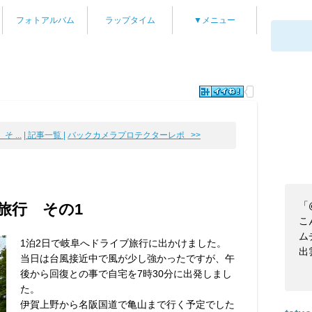
フォトアルバム
ラップタイム
▼メニュー
 ...
| 記事一覧 |
バックカメラプロテクターレポ >>
「
旅行 その1
こ
ム
1泊2日で岐阜へドライブ旅行に出かけました。
出
当日は台風接近中で風が少し強かったですが、午
後から回復との事で自宅を7時30分に出発しまし
た。
伊賀上野から名阪国道で亀山まで行く予定でした