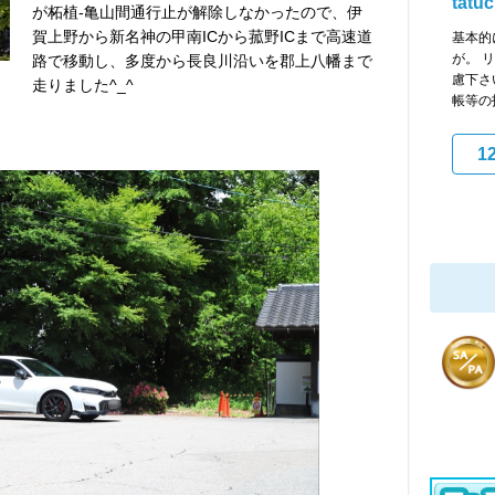
tat
が柘植-亀山間通行止が解除しなかったので、伊
賀上野から新名神の甲南ICから菰野ICまで高速道
基本的
が。 
路で移動し、多度から長良川沿いを郡上八幡まで
慮下さ
走りました^_^
帳等の
1