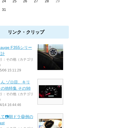
24
25
26
27
28
29
31
リンク・クリップ
Gauge F355シリー
圧計
リ：その他（カテゴリ
）
5/06 15:11:29
さん ゾロ目、キリ
の他特集 その98
リ：その他（カテゴリ
）
4/14 16:44:46
て📷朝ドラ😄例の
st