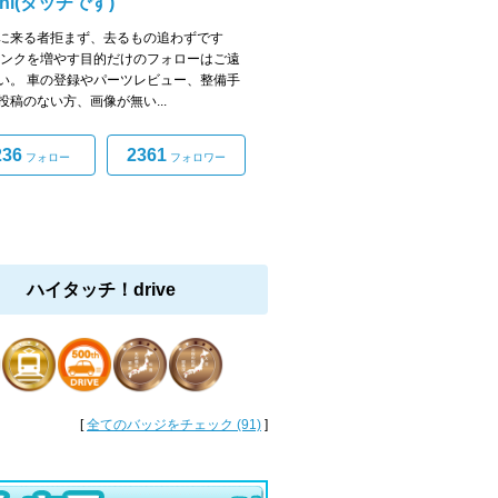
uchi(タッチです)
に来る者拒まず、去るもの追わずです
リンクを増やす目的だけのフォローはご遠
い。 車の登録やパーツレビュー、整備手
投稿のない方、画像が無い...
236
2361
フォロー
フォロワー
ハイタッチ！drive
[
全てのバッジをチェック (91)
]