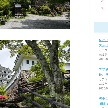
23
30
Auto
ズ油
カテゴ
未設定
2026/0
エブ
番、そ
カテゴ
未設定
2026/0
洗車し
場所La