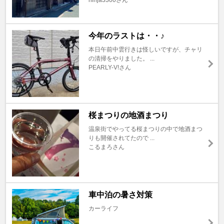
ninja3300さん
今年のラストは・・♪
本日午前中雲行きは怪しいですが、チャリ
の清掃をやりました。 ...
PEARLY-V!さん
桜まつりの地酒まつり
温泉街でやってる桜まつりの中で地酒まつ
りも開催されてたので ...
こるまろさん
車中泊の暑さ対策
カーライフ