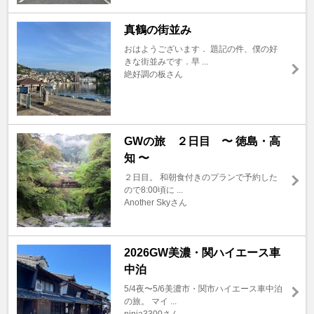
真鶴の街並み
おはようございます． 題記の件、僕の好
きな街並みです．早 ...
絶好調の板さん
GWの旅 ２日目 〜 徳島・高
知 〜
２日目。 和朝食付きのプランで予約した
ので8:00頃に ...
Another Skyさん
2026GW美濃・関ハイエース車
中泊
5/4夜〜5/6美濃市・関市ハイエース車中泊
の旅。 マイ ...