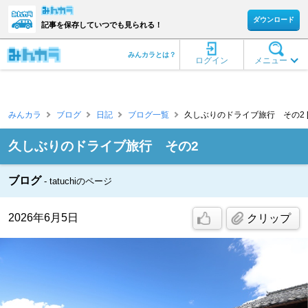
ダウンロード
記事を保存していつでも見られる！
みんカラとは？
ログイン
メニュー
みんカラ
ブログ
日記
ブログ一覧
久しぶりのドライブ旅行 その2 [tat
久しぶりのドライブ旅行 その2
ブログ
tatuchiのページ
2026年6月5日
クリップ