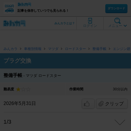
ダウンロード
記事を保存していつでも見られる！
みんカラとは？
ログイン
メニュー
みんカラ
車種別情報
マツダ
ロードスター
整備手帳
エンジン廻
プラグ交換
整備手帳
マツダ ロードスター
難易度
作業時間
30分以内
2026年5月31日
クリップ
1/3