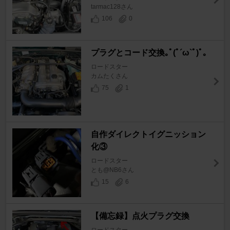
tarmac128さん
106
0
プラグとコード交換｡ﾟ(ﾟ´ω`ﾟ)ﾟ｡
ロードスター
カムたくさん
75
1
自作ダイレクトイグニッション
化③
ロードスター
とも@NB6さん
15
6
【備忘録】点火プラグ交換