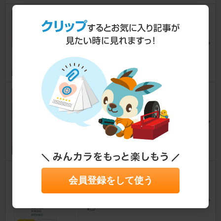
RM パワーコイル2_Type D取り
付け
ロードスター
deko-hiさん
18
0
ナンバー灯をLED化
ロードスター
ブクチャンさん
263
柿本マフラー装着！
会員登録をして使う
ロードスター
たちくんでさーねさん
19