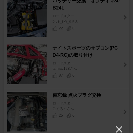
バッテリー交換 オプティマ80
B24L
ロードスター
blue_sky_dさん
22
0
ナイトスポーツのサブコン(PC
D4-RC)の取り付け
ロードスター
tarmac128さん
87
0
備忘録 点火プラグ交換
ロードスター
ごくろ～さん
25
0