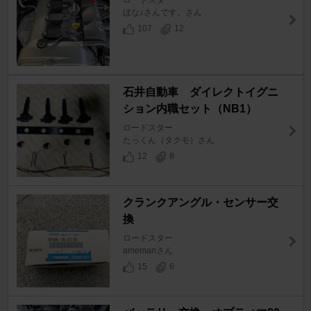
ロードスター
ほな♪さんです。さん
107
12
石井自動車 ダイレクトイグニ
ション内職セット（NB1）
ロードスター
たっくん（タクモ）さん
12
8
クランクアングル・センサー交
換
ロードスター
amemanさん
15
6