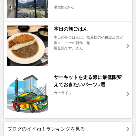
...
湯太郎2さん
本日の朝ごはん
本日の朝ごはんは、松屋松のや併設店の定
番メニューの新作「創 ...
風見鶏です。さん
サーキットを走る際に最低限変
えておきたいパーツ○選
カーライフ
ブログのイイね！ランキングを見る