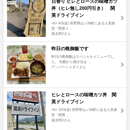
日替り ヒレとロースの味噌カツ
丼（ヒレ無し200円引き） 関
英ドライブイン
<b> 4/3(金) 長野県山ノ内町にある人気食
堂「関英ド ...
湯太郎2さん
昨日の晩御飯です
昨日の晩御飯はスペシャルメニューでし
た。 札幌から孫が泊ま ...
アンバーシャダイさん
ヒレとロースの味噌カツ丼 関
英ドライブイン
<b> 10/3(金) 長野県山ノ内町にある人気食
堂「関英 ...
湯太郎2さん