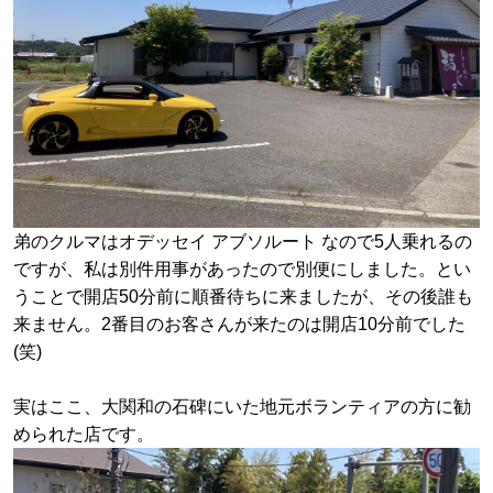
弟のクルマはオデッセイ アブソルート なので5人乗れるの
ですが、
私は別件用事があったので別便にしました。とい
うことで開店50分前に順番待ちに来ましたが、その後誰も
来ません。2番目のお客さんが来たのは開店10分前でした
(笑)
実はここ、大関和の石碑にいた地元ボランティアの方に勧
められた店です。