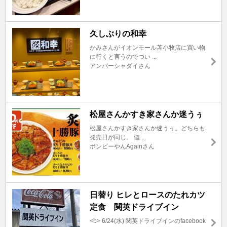
久しぶりの和幸
かみさんがイオンモール苫小牧店に買い物
に行くと言うのでつい ...
アンバーシャダイさん
松屋さんかすき家さんか迷うぅ
松屋さんかすき家さんか迷うぅ。どちらも
発売日が同じ。 値 ...
ボンビーやんAgainさん
日替り ヒレとロースのたれカツ
定食 関英ドライブイン
<b> 6/24(水) 関英ドライブインのfacebook