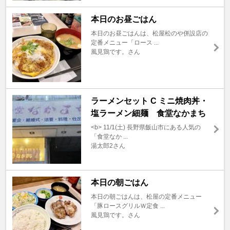
本日のお昼ごはん
本日のお昼ごはんは、松屋松のや併設店の
定番メニュー「ロース ...
風見鶏です。さん
ラーメンセット C ミニ焼肉丼・
塩ラーメン細麺 食堂なかまち
<b> 11/1(土) 長野県飯山市にある人気の
「食堂なか ...
湯太郎2さん
本日の朝ごはん
本日の朝ごはんは、松屋の定番メニュー
「豚ロースグリルＷ定食 ...
風見鶏です。さん