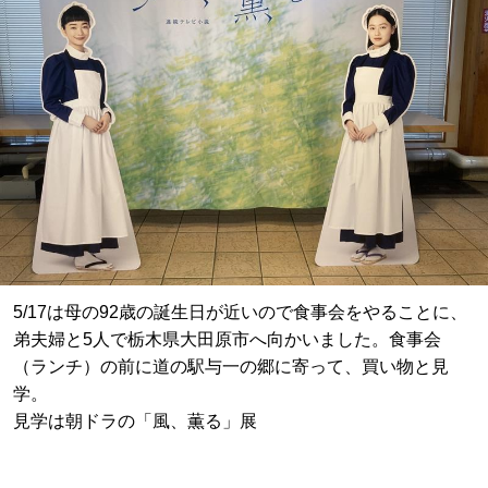
5/17は母の92歳の誕生日が近いので食事会をやることに、
弟夫婦と5人で栃木県大田原市へ向かいました。食事会
（ランチ）の前に
道の駅与一の郷に寄って、買い物と見
学。
見学は朝ドラの「風、薫る」展