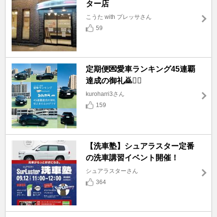
ター店
こうた with プレッサさん
59
定期便💌愛車ランキング45連覇
達成の御礼🙇🙇‍♀️
kuroharri3さん
159
【洗車塾】シュアラスター定番
の洗車講習イベント開催！
シュアラスターさん
364