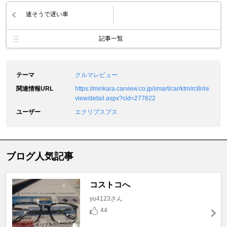
速そうで遅い車
記事一覧
テーマ
クルマレビュー
関連情報URL
https://minkara.carview.co.jp/smart/car/ktm/rc8r/re
view/detail.aspx?cid=277622
ユーザー
エクリプスプス
ブログ人気記事
コストコへ
yu4123さん
44