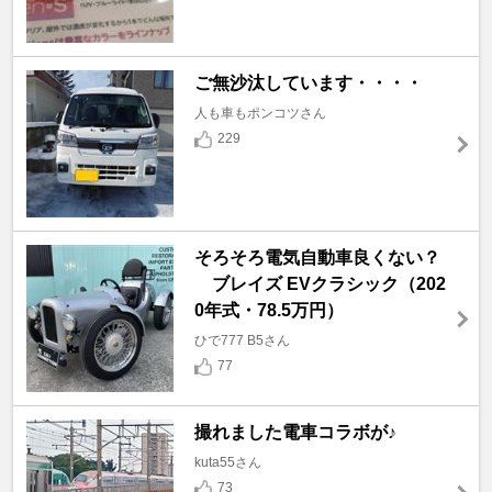
ご無沙汰しています・・・・
人も車もポンコツさん
229
そろそろ電気自動車良くない？
ブレイズ EVクラシック（202
0年式・78.5万円）
ひで777 B5さん
77
撮れました電車コラボが♪
kuta55さん
73