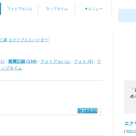
フォトアルバム
ラップタイム
▼メニュー
]
三菱 エクリプススパイダー
1)
|
燃費記録 (134)
|
フォトアルバム
|
フォト (5)
|
ク
ラップタイム
「
め
エク
[
神奈川