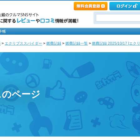
菱
>
エクリプススパイダー
>
燃費記録
>
燃費記録一覧
>
燃費記録 2025/10/17 [エ
スのページ