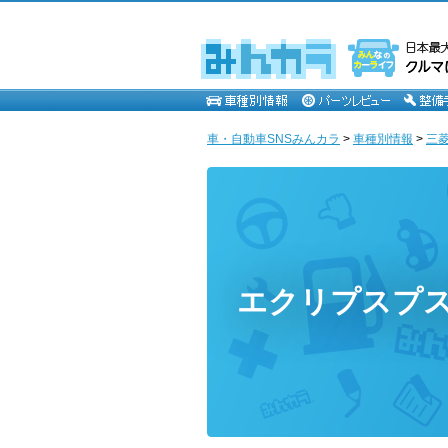
車・自動車SNSみんカラ
>
車種別情報
>
三
エクリプスプ