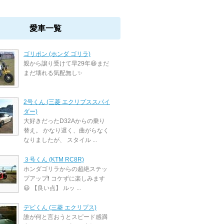
愛車一覧
ゴリポン (ホンダ ゴリラ)
親から譲り受けて早29年😆まだ
まだ壊れる気配無し✨
2号くん (三菱 エクリプススパイ
ダー)
大好きだったD32Aからの乗り
替え。 かなり遅く、曲がらなく
なりましたが、 スタイル ...
３号くん (KTM RC8R)
ホンダゴリラからの超絶ステッ
プアップ❗ コケずに楽しみます
😃 【良い点】 ルッ ...
デビくん (三菱 エクリプス)
誰が何と言おうとスピード感満