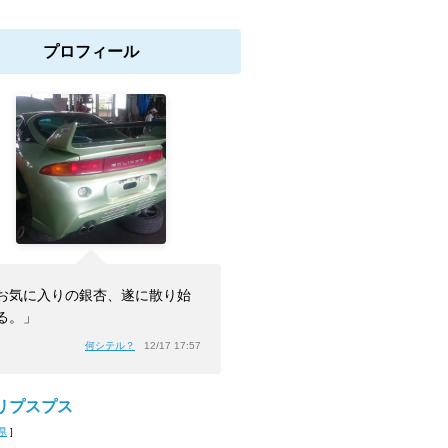
プロフィール
お気に入りの銀杏、遂に散り始
る。」
何シテル？
12/17 17:57
リプスプス
県
]