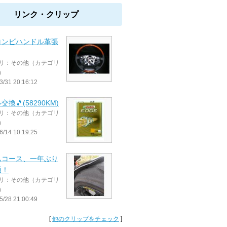
リンク・クリップ
コンビハンドル革張
リ：その他（カテゴリ
）
3/31 20:16:12
換🎵(58290KM)
リ：その他（カテゴリ
）
6/14 10:19:25
ムコース、一年ぶり
通！
リ：その他（カテゴリ
）
5/28 21:00:49
[
他のクリップをチェック
]