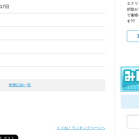
エクリ
月17日
択肢が
で素晴
す??
燃費記録一覧
イイね！ランキングページへ