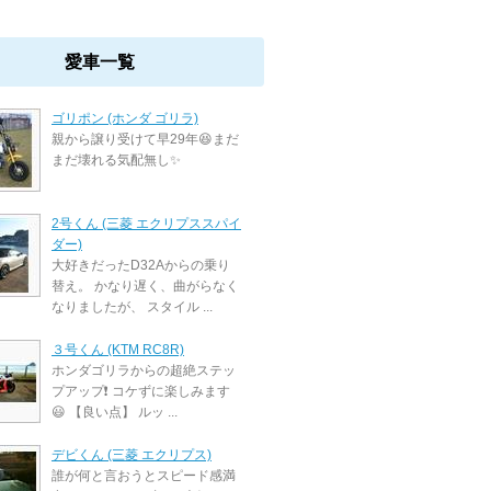
愛車一覧
ゴリポン (ホンダ ゴリラ)
親から譲り受けて早29年😆まだ
まだ壊れる気配無し✨
2号くん (三菱 エクリプススパイ
ダー)
大好きだったD32Aからの乗り
替え。 かなり遅く、曲がらなく
なりましたが、 スタイル ...
３号くん (KTM RC8R)
ホンダゴリラからの超絶ステッ
プアップ❗ コケずに楽しみます
😃 【良い点】 ルッ ...
デビくん (三菱 エクリプス)
誰が何と言おうとスピード感満