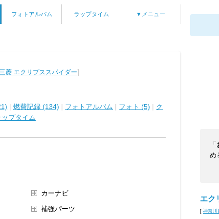
フォトアルバム
ラップタイム
▼メニュー
]
三菱 エクリプススパイダー
1)
|
燃費記録 (134)
|
フォトアルバム
|
フォト (5)
|
ク
ラップタイム
「
め
カーナビ
エク
補強パーツ
[
神奈川