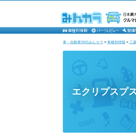
車・自動車SNSみんカラ
>
車種別情報
>
三
エクリプスプ