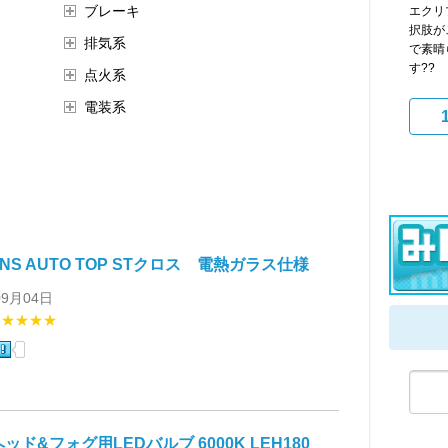
ブレーキ
エクリ
択肢が
排気系
で素晴
す??
点火系
電装系
INS AUTO TOP STクロス 電熱ガラス仕様
09月04日
★★★★★
 ヘッド&フォグ用LEDバルブ 6000K LEH180