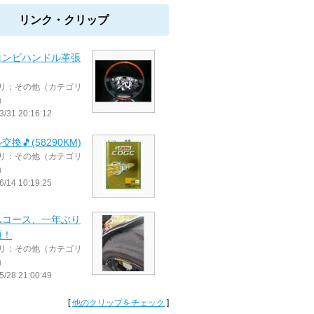
リンク・クリップ
コンビハンドル革張
リ：その他（カテゴリ
）
3/31 20:16:12
換🎵(58290KM)
リ：その他（カテゴリ
）
6/14 10:19:25
ムコース、一年ぶり
通！
リ：その他（カテゴリ
）
5/28 21:00:49
[
他のクリップをチェック
]