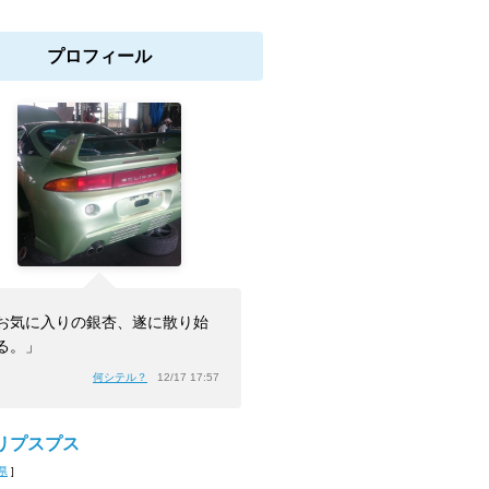
プロフィール
お気に入りの銀杏、遂に散り始
る。」
何シテル？
12/17 17:57
リプスプス
県
]