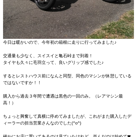
今日は暖かいので、今年初の箱根に走りに行ってみました♪
交通量も少なく、スイスイと亀石峠まで到着！
タイヤも久々に毛羽立って、良いグリップ感でした♪
するとレストハウス前になんと同型、同色のマシンが休憩している
ではないですか！！
購入から過去３年間で遭遇は黒色の一回のみ。（レアマシン最
高！）
ちょっと興奮して真横に停めてみましたが、これがまた購入したデ
ィーラーの担当営業さんなのでした(^o^)
確かにお店に置いてあるのは見ていたけれど、並んだのは始めて❤