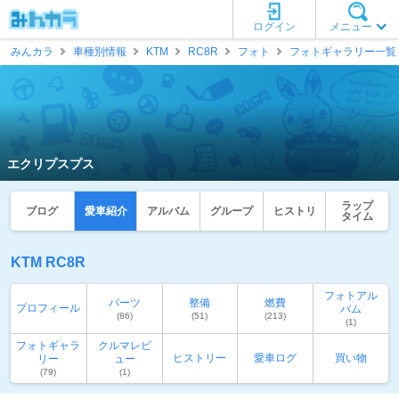
ログイン
メニュー
みんカラ
車種別情報
KTM
RC8R
フォト
フォトギャラリー一覧
エクリプスプス
ラップ
ブログ
愛車紹介
アルバム
グループ
ヒストリ
タイム
KTM RC8R
フォトアル
パーツ
整備
燃費
プロフィール
バム
(86)
(51)
(213)
(1)
フォトギャラ
クルマレビ
ヒストリー
愛車ログ
買い物
リー
ュー
(79)
(1)