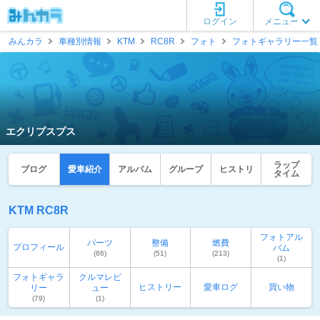
ログイン
メニュー
みんカラ
車種別情報
KTM
RC8R
フォト
フォトギャラリー一覧
エクリプスプス
ラップ
ブログ
愛車紹介
アルバム
グループ
ヒストリ
タイム
KTM RC8R
フォトアル
パーツ
整備
燃費
プロフィール
バム
(86)
(51)
(213)
(1)
フォトギャラ
クルマレビ
ヒストリー
愛車ログ
買い物
リー
ュー
(79)
(1)