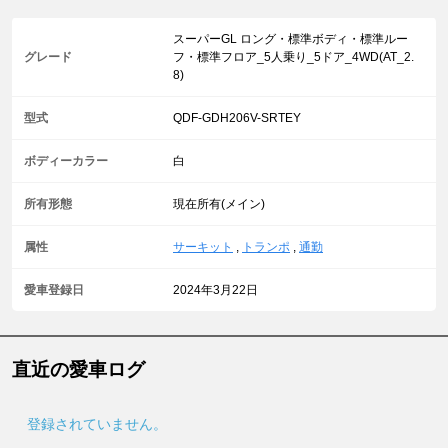
スーパーGL ロング・標準ボディ・標準ルー
グレード
フ・標準フロア_5人乗り_5ドア_4WD(AT_2.
8)
型式
QDF-GDH206V-SRTEY
ボディーカラー
白
所有形態
現在所有(メイン)
属性
サーキット
,
トランポ
,
通勤
愛車登録日
2024年3月22日
直近の愛車ログ
登録されていません。