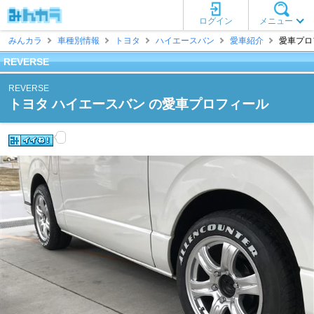
ログイン
メニュー
みんカラ
車種別情報
トヨタ
ハイエースバン
愛車紹介
愛車プロフ
REVERSE
REVERSE
トヨタ ハイエースバン の愛車プロフィール