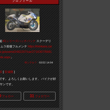
プロフィール
備]
#1シリーズハッチバック
スクーデリ
クムラ前後フルメンテ
https://minkara.car
co.jp/userid/2482207/car/2716307/5681
ote.aspx
」
何シテル？
02/22 14:04
SE
[
宮城県
]
rseです。よろしくお願いします。 バイクが好
サンです。
0
31
フォロー
フォロワー