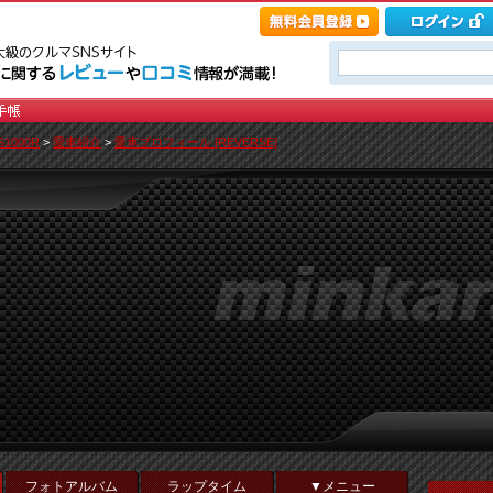
S1000R
>
愛車紹介
>
愛車プロフィール [REVERSE]
フォトアルバム
ラップタイム
▼メニュー