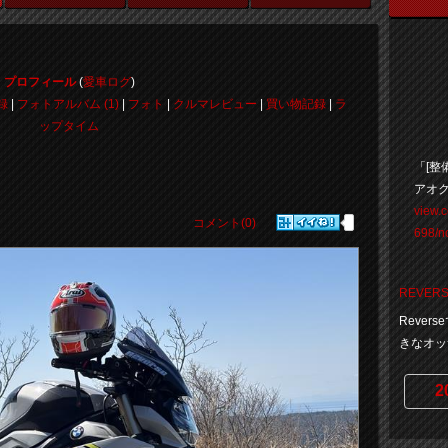
プロフィール
(
愛車ログ
)
録
|
フォトアルバム (1)
|
フォト
|
クルマレビュー
|
買い物記録
|
ラ
ップタイム
「[整
アオ
view.
コメント(0)
698/n
REVER
Reve
きなオッ
2