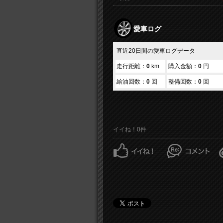
愛車ログ
直近20日間の愛車ログデータ
走行距離：
0
km
購入金額：
0
円
給油回数：
0
回
整備回数：
0
回
イイね！0件