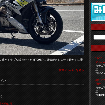
"カワサキ
味とトラブル続きだったMT09SPに嫌気がさし１年を待たずに乗
アルバ
カテゴ
定）
愛車アルバムを見る
2025/0
arc
ライン
付け
カテゴ
定）
2018/1
)
総件数(1件)