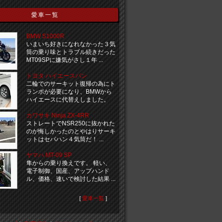
愛車一覧
BMW S1000R
いまいち好きになれなかった３気
筒の乗り味とトラブル続きだった
MT09SPに嫌気がさし１年 ...
トヨタ ハイエースバン
二輪でのサーキット復帰の為にト
ランポが必要になり、BMWから
ハイエースに代替えしました。
カワサキ Ninja ZX-4RR
ストレートでNSR250に抜かれた
のが悔しかったのとやはりサーキ
ットはセパハン４気筒だ！ ...
ヤマハ MT-09 SP
隼からの乗り換えです。 軽い、
電子制御、国産、アップハンド
ル、価格、速いで検討した結果 ...
[
愛車一覧
]