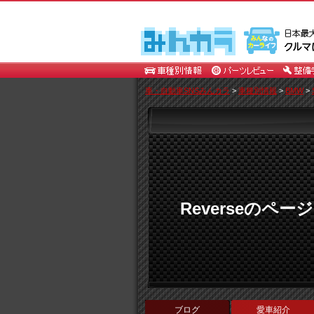
車・自動車SNSみんカラ
>
車種別情報
>
BMW
>
Reverseのページ
ブログ
愛車紹介