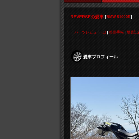
REVERSEの愛車
[
]
BMW S1000R
パーツレビュー (1)
|
整備手帳
|
燃費記
愛車プロフィール