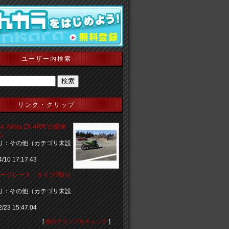
ユーザー内検索
リンク・クリップ
 Ninja ZX-4RR"の愛車
ム
リ：その他（カテゴリ未設
4/10 17:17:43
パワーブレース タイプF取り
リ：その他（カテゴリ未設
2/23 15:47:04
[
他のクリップをチェック
]