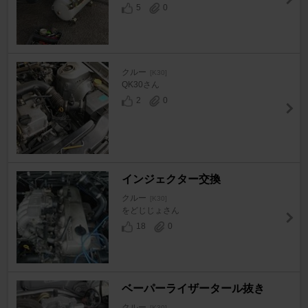
5
0
クルー
[K30]
QK30さん
2
0
インジェクター交換
クルー
[K30]
をどじじょさん
18
0
ベーパーライザータール抜き
クルー
[K30]