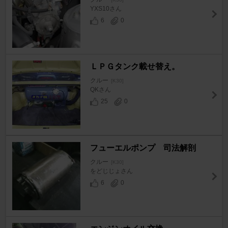
YXS10さん
6
0
ＬＰＧタンク載せ替え。
クルー
[K30]
QKさん
25
0
フューエルポンプ 司法解剖
クルー
[K30]
をどじじょさん
6
0