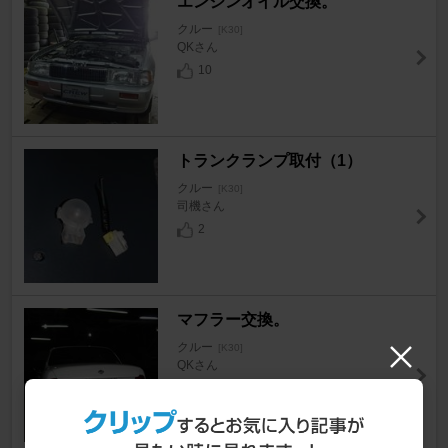
エンジンオイル交換。
クルー
[K30]
QKさん
10
トランクランプ取付（1）
クルー
[K30]
司機さん
2
マフラー交換。
クルー
[K30]
QKさん
2