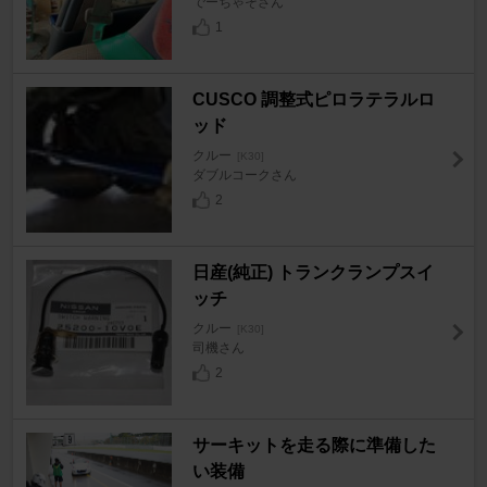
でーちゃそさん
1
CUSCO 調整式ピロラテラルロ
ッド
クルー
[K30]
ダブルコークさん
2
日産(純正) トランクランプスイ
ッチ
クルー
[K30]
司機さん
2
サーキットを走る際に準備した
い装備