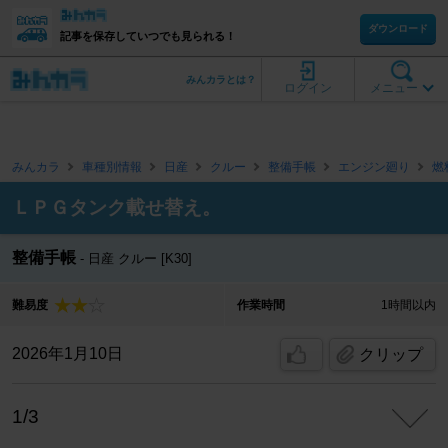
ダウンロード
記事を保存していつでも見られる！
みんカラとは？
ログイン
メニュー
みんカラ
車種別情報
日産
クルー
整備手帳
エンジン廻り
燃
ＬＰＧタンク載せ替え。
整備手帳
日産 クルー [K30]
難易度
作業時間
1時間以内
2026年1月10日
クリップ
1/3