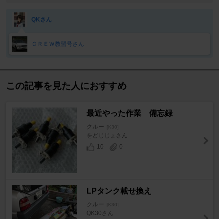
QKさん
ＣＲＥＷ教習号さん
この記事を見た人におすすめ
最近やった作業 備忘録
クルー
[K30]
をどじじょさん
10
0
LPタンク載せ換え
クルー
[K30]
QK30さん