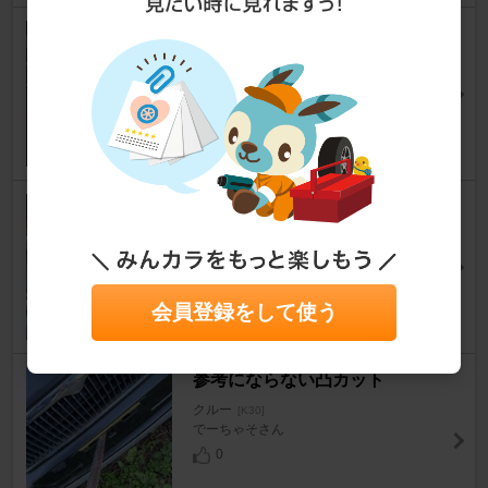
フタバ Ｒ９-４ 時刻合わせ。
クルー
[K30]
QKさん
22
New冬タイヤ。
クルー
[K30]
QKさん
2
会員登録をして使う
参考にならない凸カット
クルー
[K30]
でーちゃそさん
0