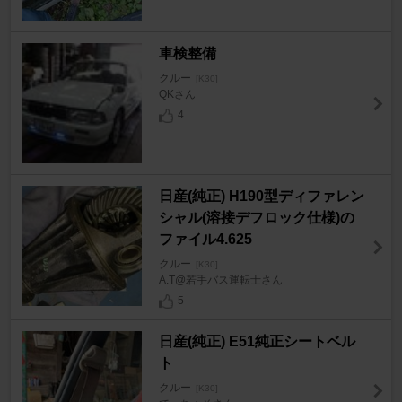
車検整備
クルー
[K30]
QKさん
4
日産(純正) H190型ディファレン
シャル(溶接デフロック仕様)の
ファイル4.625
クルー
[K30]
A.T@若手バス運転士さん
5
日産(純正) E51純正シートベル
ト
クルー
[K30]