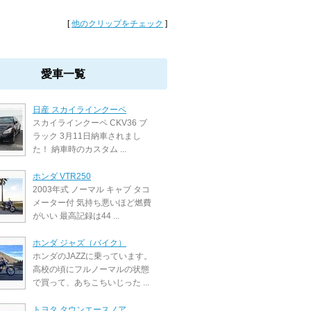
[
他のクリップをチェック
]
愛車一覧
日産 スカイラインクーペ
スカイラインクーペ CKV36 ブ
ラック 3月11日納車されまし
た！ 納車時のカスタム ...
ホンダ VTR250
2003年式 ノーマル キャブ タコ
メーター付 気持ち悪いほど燃費
がいい 最高記録は44 ...
ホンダ ジャズ（バイク）
ホンダのJAZZに乗っています。
高校の頃にフルノーマルの状態
で買って、あちこちいじった ...
トヨタ タウンエースノア