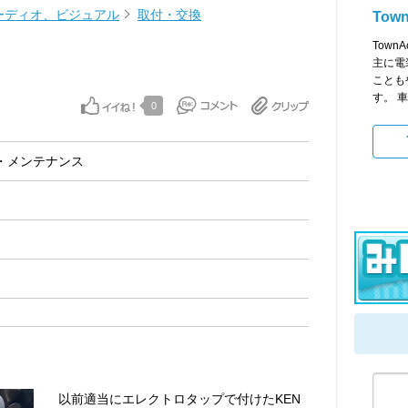
ーディオ、ビジュアル
取付・交換
Tow
Tow
主に電
ことも
す。 車
0
・メンテナンス
以前適当にエレクトロタップで付けたKEN