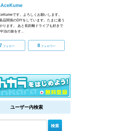
nAceKume
nAceKumeです。よろしくお願いします。
装品関係のDIYをしています。たまに違う
やります。 あと長距離ドライブも好きで
中泊の旅をす...
7
8
フォロー
フォロワー
ユーザー内検索