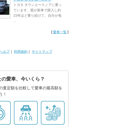
トヨタ タウンエースノアに乗っ
ています。親が新車で購入し約
15年ほど乗り続けて、自分が免
...
[
愛車一覧
]
ヘルプ
｜
利用規約
｜
サイトマップ
たの愛車、今いくら？
の査定額を比較して愛車の最高額を
う！