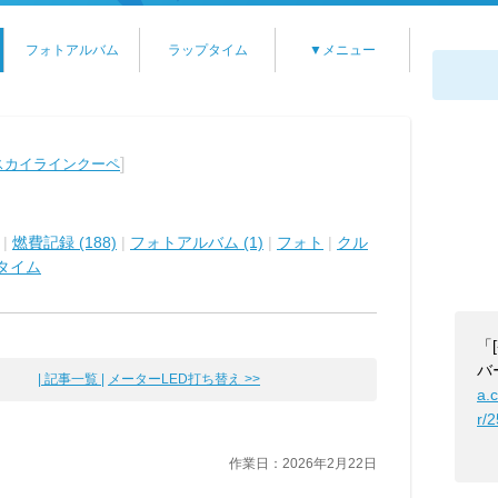
フォトアルバム
ラップタイム
▼メニュー
]
スカイラインクーペ
|
燃費記録 (188)
|
フォトアルバム (1)
|
フォト
|
クル
タイム
「
バ
| 記事一覧 |
メーターLED打ち替え >>
a.
r/
作業日：2026年2月22日