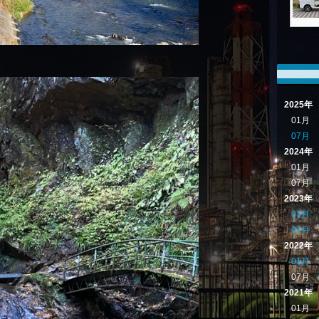
2025年
01月
07月
2024年
01月
07月
2023年
01月
07月
2022年
01月
07月
2021年
01月