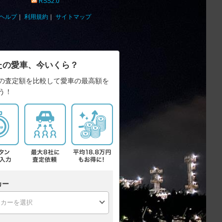
RSS2.0
ヘルプ
｜
利用規約
｜
サイトマップ
たの愛車、今いくら？
の査定額を比較して愛車の最高額を
う！
カー