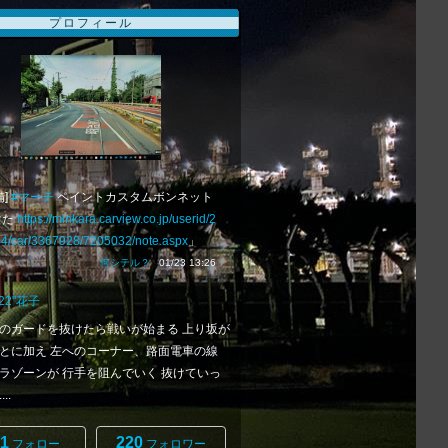
プロフィール
備]
#マーチ
ペイントカスタムボンネット
けた
https://minkara.carview.co.jp/userid/2
4/car/3367928/7205032/note.aspx
」
何シテル？
01/23 13:26
22"花子
駅のガードを抜けたら戦いが始まる 上り坂が
とに加え 左へのコーナー、路面電車の線
ラゾーンが 行手を阻んでいく 抜けていっ
...
1
220
フォロー
フォロワー