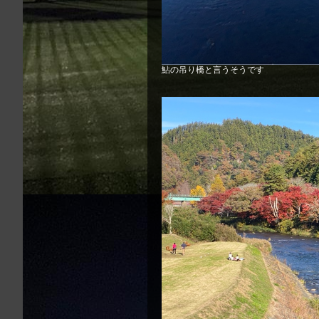
鮎の吊り橋と言うそうです