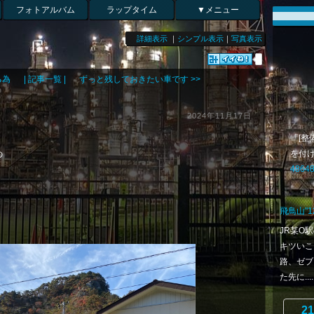
フォトアルバム
ラップタイム
▼メニュー
詳細表示
｜
シンプル表示
｜
写真表示
る為
| 記事一覧 |
ずっと残しておきたい車です >>
2024年11月17日
「[整
を付
の
48648
飛鳥山"1
JR某O
キツいこ
路、ゼブ
た先に.....
21