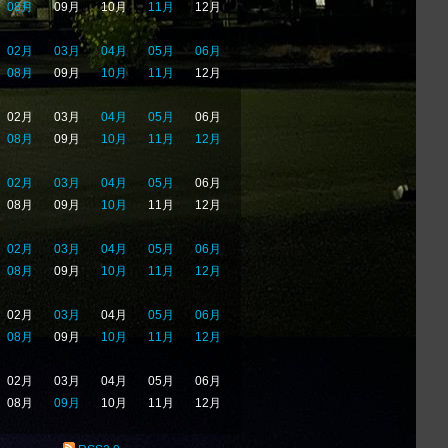
08月
09月
10月
11月
12月
02月
03月
04月
05月
06月
08月
09月
10月
11月
12月
02月
03月
04月
05月
06月
08月
09月
10月
11月
12月
02月
03月
04月
05月
06月
08月
09月
10月
11月
12月
02月
03月
04月
05月
06月
08月
09月
10月
11月
12月
02月
03月
04月
05月
06月
08月
09月
10月
11月
12月
02月
03月
04月
05月
06月
08月
09月
10月
11月
12月