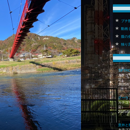
プチ哲
動画 ( 
腹の虫
独り言 
TIPT
カテゴ
定）
2025/0
クーラ
カテゴ
定）
2025/0
意外と
カテゴ