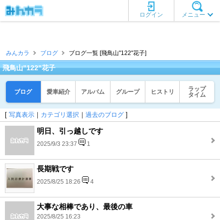
ログイン
メニュー
みんカラ
ブログ
ブログ一覧 [飛鳥山"122"花子]
飛鳥山"122"花子
ラップ
ブログ
愛車紹介
アルバム
グループ
ヒストリ
タイム
[
写真表示
｜
カテゴリ選択
｜
過去のブログ
]
明日、引っ越しです
2025/9/3 23:37
1
長期戦です
2025/8/25 18:26
4
大事な相棒であり、最後の車
2025/8/25 16:23